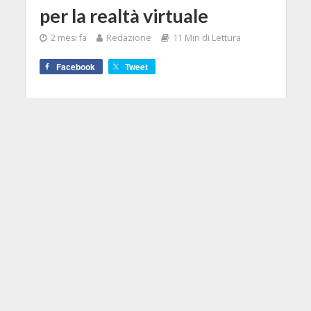
per la realtà virtuale
2 mesi fa
Redazione
11 Min di Lettura
Facebook
Tweet
DaVinci Resolve 21 integra pagina
Photo, IA avanzata e workflow
immersivi, unificando foto, video,
audio e VR in un’unica piattaforma.