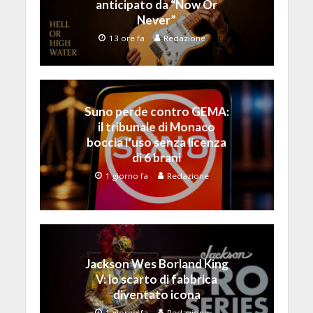
anticipato da “Now Or
Never”
13 ore fa
Redazione
Suno perde contro GEMA:
il tribunale di Monaco
boccia l’uso senza licenza
di 6 brani
1 giorno fa
Redazione
Jackson Wes Borland King
V: lo scarto di fabbrica
diventato icona
1 giorno fa
Redazione