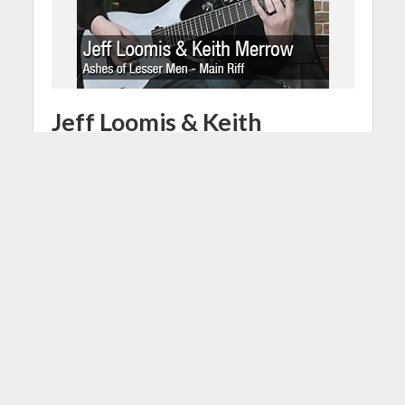
Jeff Loomis & Keith
Merrow Guitar Lesson #2
9 Luglio 2014
Redazione
1 Min di Lettura
Facebook
Tweet
Salve musicoffili, ecco a voi la
seconda parte del nostro speciale
didattico realizzato in
collaborazione con Gold Music e
Schecter Guitars, una lezione di
chitarra davvero speciale che vede