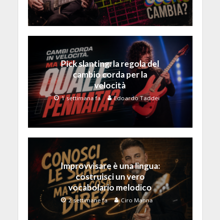
Pick slanting: la regola del
cambio corda per la
velocità
1 settimana fa
Edoardo Taddei
Improvvisare è una lingua:
costruisci un vero
vocabolario melodico
2 settimane fa
Ciro Manna