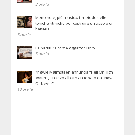
2 ore fa
Meno note, più musica: il metodo delle
toniche ritmiche per costruire un assolo di
batteria
5 ore fa
La partitura come oggetto visivo
5 ore fa
Yngwie Malmsteen annuncia “Hell Or High
Water”, il nuovo album anticipato da “Now
Or Never”
10 ore fa