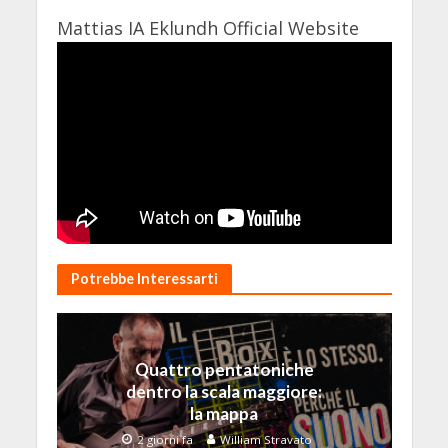
Mattias IA Eklundh Official Website
Potrebbe Interessarti
Quattro pentatoniche
dentro la scala maggiore:
la mappa
2 giorni fa
William Stravato