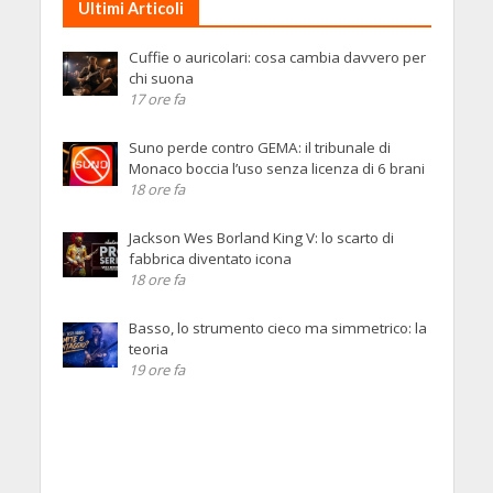
Ultimi Articoli
Cuffie o auricolari: cosa cambia davvero per
chi suona
17 ore fa
Suno perde contro GEMA: il tribunale di
Monaco boccia l’uso senza licenza di 6 brani
18 ore fa
Jackson Wes Borland King V: lo scarto di
fabbrica diventato icona
18 ore fa
Basso, lo strumento cieco ma simmetrico: la
teoria
19 ore fa