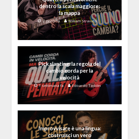
dentro la scala maggiore:
la mappa
2 giorni fa
William Stravato
Pick slanting: la regola del
cambio corda per la
velocità
1 settimana fa
Edoardo Taddei
Improvvisare è una lingua:
costruisci un vero