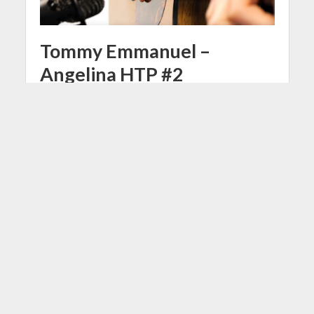
Tommy Emmanuel –
Angelina HTP #2
13 Luglio 2016
Matteo Brenci
1 Min di Lettura
Facebook
Tweet
Proseguiamo con la seconda parte
dell'how to play di Angelina. Prima di
cominciare a lavorare su questa
parte, vi invito a leggere con
attenzione quanto scritto nella
lezione precedente (How to play
1). In questa parte vedremo: bridge 2