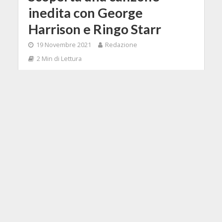
inedita con George
Harrison e Ringo Starr
19 Novembre 2021
Redazione
2 Min di Lettura
Facebook
Tweet
Con la musica di due artisti come gli
ex Beatles George Harrison e Ringo
Starr funziona così: per quanta ce ne
sia in giro, chissà quanta è ancora
inedita...