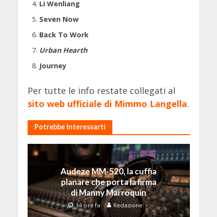
Li Wenliang
Seven Now
Back To Work
Urban Hearth
Journey
Per tutte le info restate collegati al
sito web ufficiale di Mimmo Langella
.
Potrebbe Interessarti
Audeze MM-520, la cuffia
planare che porta la firma
di Manny Marroquin
14 ore fa
Redazione