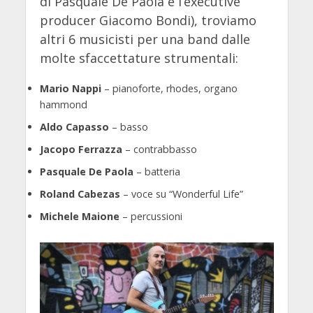
di Pasquale De Paola e l’executive
producer Giacomo Bondi), troviamo
altri 6 musicisti per una band dalle
molte sfaccettature strumentali:
Mario Nappi
– pianoforte, rhodes, organo
hammond
Aldo Capasso
– basso
Jacopo Ferrazza
– contrabbasso
Pasquale De Paola
– batteria
Roland Cabezas
– voce su “Wonderful Life”
Michele Maione
– percussioni