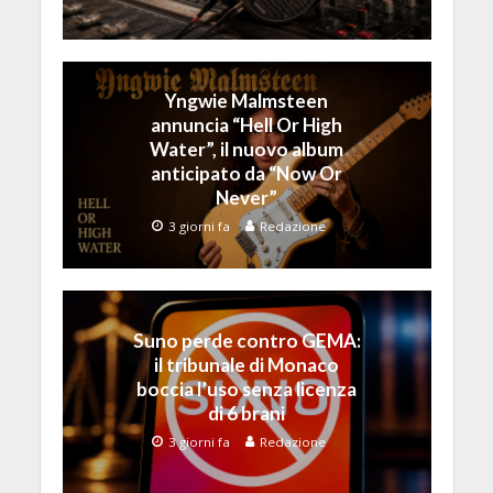
Yngwie Malmsteen
annuncia “Hell Or High
Water”, il nuovo album
anticipato da “Now Or
Never”
3 giorni fa
Redazione
Suno perde contro GEMA:
il tribunale di Monaco
boccia l’uso senza licenza
di 6 brani
3 giorni fa
Redazione