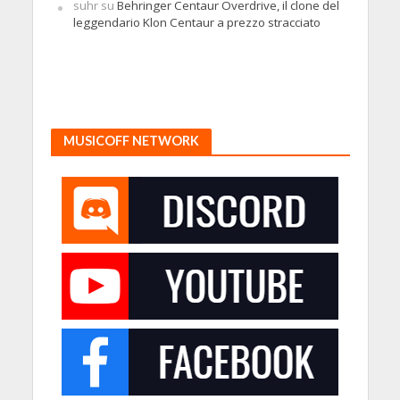
suhr
su
Behringer Centaur Overdrive, il clone del
leggendario Klon Centaur a prezzo stracciato
MUSICOFF NETWORK