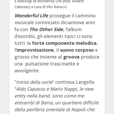
Il videoclip di Wonderful Life (feat. Roland
Cabezas) a cura di Vito Ranucci
Wonderful Life
prosegue il cammino
musicale cominciato diciannove anni
fa con
The Other Side
, l’album
d’esordio, gli elementi tipici ci sono
tutti: la
forte componente melodica
,
l’
improvvisazione
, il
suono corposo
e
grosso che insieme al
groove
produce
una pulsazione trascinante e
avvolgente.
“
Ironia della sorte
” continua Langella
“
Aldo Capasso e Mario Nappi, le new
entry nella band, sono come me
entrambi di Barra, un quartiere difficile
della periferia orientale di Napoli che