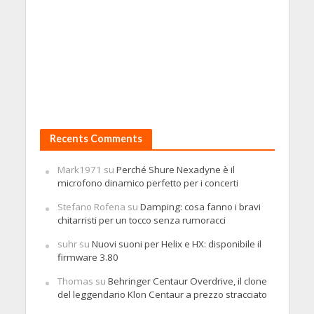
Recents Comments
Mark1971
su
Perché Shure Nexadyne è il
microfono dinamico perfetto per i concerti
Stefano Rofena
su
Damping: cosa fanno i bravi
chitarristi per un tocco senza rumoracci
suhr
su
Nuovi suoni per Helix e HX: disponibile il
firmware 3.80
Thomas
su
Behringer Centaur Overdrive, il clone
del leggendario Klon Centaur a prezzo stracciato