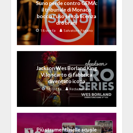
Suno perde contro GEMA:
il tribunale di Monaco
boccia l’uso senza licenza
di 6 brani
18 ore fa
Salvatore Pagano
Jackson Wes Borland King
V: lo scarto di fabbrica
diventato icona
18 ore fa
Redazione
Più strumenti nelle scuole