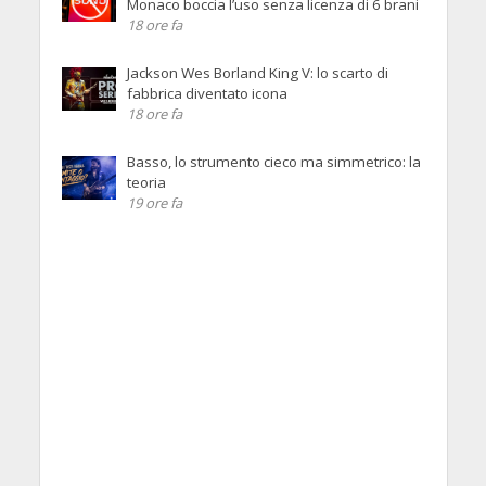
Monaco boccia l’uso senza licenza di 6 brani
18 ore fa
Jackson Wes Borland King V: lo scarto di
fabbrica diventato icona
18 ore fa
Basso, lo strumento cieco ma simmetrico: la
teoria
19 ore fa