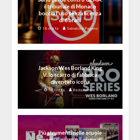
il tribunale di Monaco
boccia l’uso senza licenza
di 6 brani
18 ore fa
Salvatore Pagano
Jackson Wes Borland King
V: lo scarto di fabbrica
diventato icona
18 ore fa
Redazione
Più strumenti nelle scuole
e negozi più vivi: il piano di