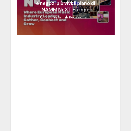
e negozi più vivi: il piano di
NAMM NeXT Europe
5 giorni fa
Redazione