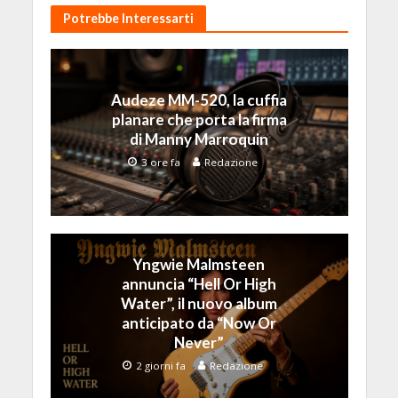
Potrebbe Interessarti
Audeze MM-520, la cuffia
planare che porta la firma
di Manny Marroquin
3 ore fa
Redazione
Yngwie Malmsteen
annuncia “Hell Or High
Water”, il nuovo album
anticipato da “Now Or
Never”
2 giorni fa
Redazione