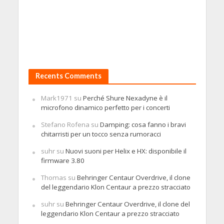
Recents Comments
Mark1971
su
Perché Shure Nexadyne è il
microfono dinamico perfetto per i concerti
Stefano Rofena
su
Damping: cosa fanno i bravi
chitarristi per un tocco senza rumoracci
suhr
su
Nuovi suoni per Helix e HX: disponibile il
firmware 3.80
Thomas
su
Behringer Centaur Overdrive, il clone
del leggendario Klon Centaur a prezzo stracciato
suhr
su
Behringer Centaur Overdrive, il clone del
leggendario Klon Centaur a prezzo stracciato