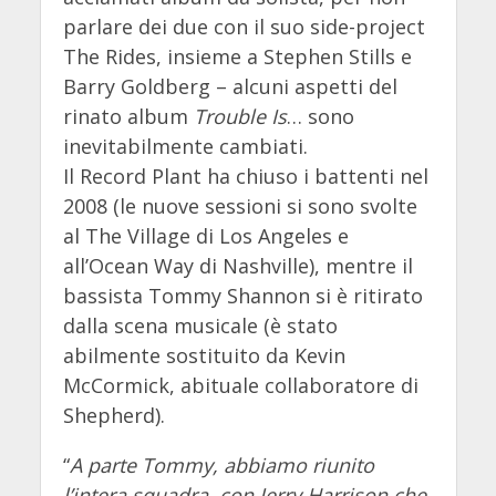
parlare dei due con il suo side-project
The Rides, insieme a Stephen Stills e
Barry Goldberg – alcuni aspetti del
rinato album
Trouble Is
… sono
inevitabilmente cambiati.
Il Record Plant ha chiuso i battenti nel
2008 (le nuove sessioni si sono svolte
al The Village di Los Angeles e
all’Ocean Way di Nashville), mentre il
bassista Tommy Shannon si è ritirato
dalla scena musicale (è stato
abilmente sostituito da Kevin
McCormick, abituale collaboratore di
Shepherd).
“
A parte Tommy, abbiamo riunito
l’intera squadra, con Jerry Harrison che