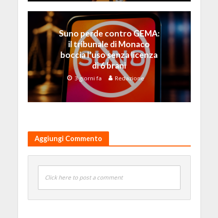
Suno perde contro GEMA:
il tribunale di Monaco
boccia l’uso senza licenza
di 6 brani
3 giorni fa
Redazione
Aggiungi Commento
Click here to post a comment