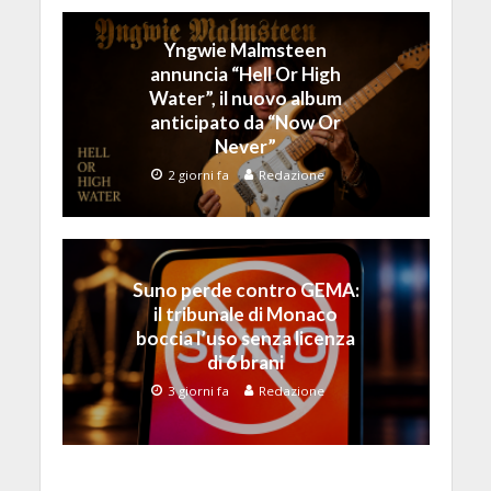
Yngwie Malmsteen
annuncia “Hell Or High
Water”, il nuovo album
anticipato da “Now Or
Never”
2 giorni fa
Redazione
Suno perde contro GEMA:
il tribunale di Monaco
boccia l’uso senza licenza
di 6 brani
3 giorni fa
Redazione