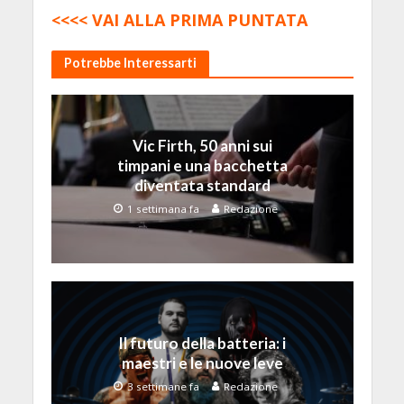
<<<< VAI ALLA PRIMA PUNTATA
Potrebbe Interessarti
Vic Firth, 50 anni sui
timpani e una bacchetta
diventata standard
1 settimana fa
Redazione
Il futuro della batteria: i
maestri e le nuove leve
3 settimane fa
Redazione