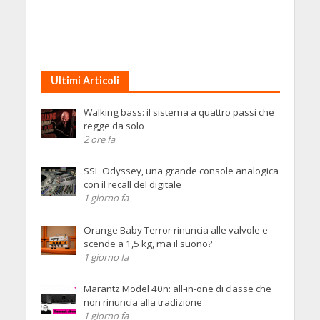
Ultimi Articoli
Walking bass: il sistema a quattro passi che
regge da solo
2 ore fa
SSL Odyssey, una grande console analogica
con il recall del digitale
1 giorno fa
Orange Baby Terror rinuncia alle valvole e
scende a 1,5 kg, ma il suono?
1 giorno fa
Marantz Model 40n: all-in-one di classe che
non rinuncia alla tradizione
1 giorno fa