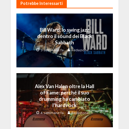
Potrebbe Interessarti
Bill Ward, lo swing jazz
dentro il sound dei Black
Sabbath
3 settimane fa
Redazione
Alex Van Halen oltre la Hall
of Fame: perché il suo
drumming ha cambiato
l’hard rock
4 settimane fa
Redazione