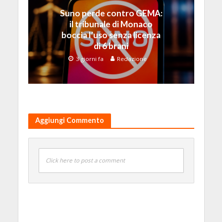
Suno perde contro GEMA:
il tribunale di Monaco
boccia l’uso senza licenza
di 6 brani
3 giorni fa
Redazione
Aggiungi Commento
Click here to post a comment