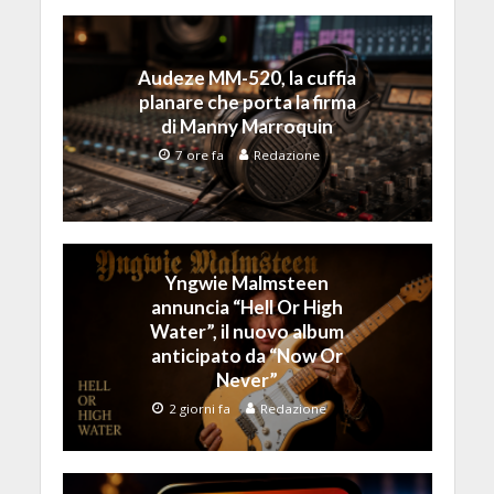
Audeze MM-520, la cuffia
planare che porta la firma
di Manny Marroquin
7 ore fa
Redazione
Yngwie Malmsteen
annuncia “Hell Or High
Water”, il nuovo album
anticipato da “Now Or
Never”
2 giorni fa
Redazione