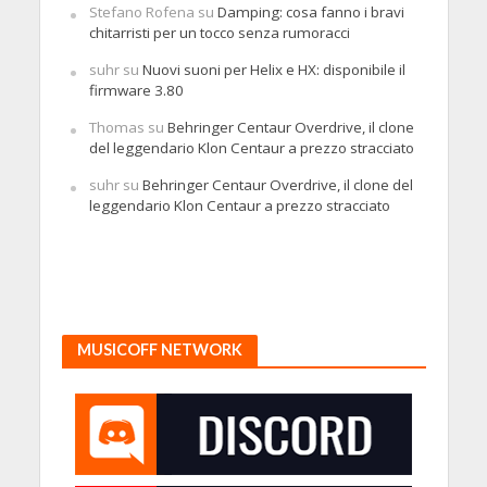
Stefano Rofena
su
Damping: cosa fanno i bravi
chitarristi per un tocco senza rumoracci
suhr
su
Nuovi suoni per Helix e HX: disponibile il
firmware 3.80
Thomas
su
Behringer Centaur Overdrive, il clone
del leggendario Klon Centaur a prezzo stracciato
suhr
su
Behringer Centaur Overdrive, il clone del
leggendario Klon Centaur a prezzo stracciato
MUSICOFF NETWORK