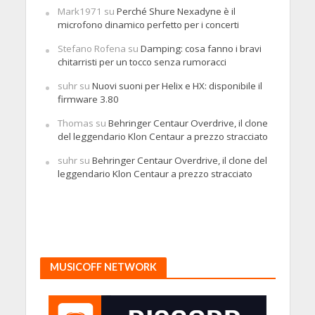
Mark1971
su
Perché Shure Nexadyne è il
microfono dinamico perfetto per i concerti
Stefano Rofena
su
Damping: cosa fanno i bravi
chitarristi per un tocco senza rumoracci
suhr
su
Nuovi suoni per Helix e HX: disponibile il
firmware 3.80
Thomas
su
Behringer Centaur Overdrive, il clone
del leggendario Klon Centaur a prezzo stracciato
suhr
su
Behringer Centaur Overdrive, il clone del
leggendario Klon Centaur a prezzo stracciato
MUSICOFF NETWORK