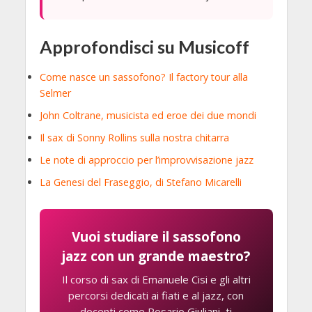
Approfondisci su Musicoff
Come nasce un sassofono? Il factory tour alla
Selmer
John Coltrane, musicista ed eroe dei due mondi
Il sax di Sonny Rollins sulla nostra chitarra
Le note di approccio per l’improvvisazione jazz
La Genesi del Fraseggio, di Stefano Micarelli
Vuoi studiare il sassofono
jazz con un grande maestro?
Il corso di sax di Emanuele Cisi e gli altri
percorsi dedicati ai fiati e al jazz, con
docenti come Rosario Giuliani, ti