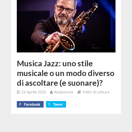
Musica Jazz: uno stile
musicale o un modo diverso
di ascoltare (e suonare)?
23 Aprile 2025
Redazione
4 Min di Lettura
Facebook
Tweet
Jazz è ascolto, non solo note. I grandi
maestri ci insegnano ad ascoltare