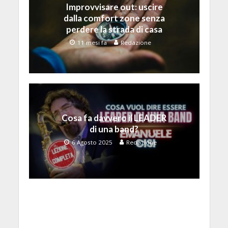
Improvvisare out: uscire
dalla comfort zone senza
perdere la strada di casa
11 mesi fa
Redazione
Cosa fa davvero il LEADER
di una band?
6 Agosto 2025
Redazione