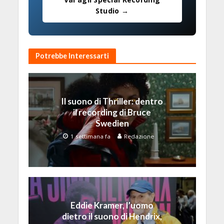
Studio →
Potrebbe Interessarti
Il suono di Thriller: dentro
il recording di Bruce
Swedien
1 settimana fa
Redazione
Eddie Kramer, l’uomo
dietro il suono di Hendrix,