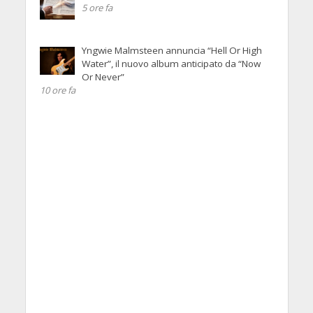
5 ore fa
Yngwie Malmsteen annuncia “Hell Or High
Water”, il nuovo album anticipato da “Now
Or Never”
10 ore fa