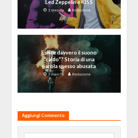
Led Zeppelin e KISS
3 mesi fa
Redazione
Esiste davvero il suono
“caldo”? Storia di una
parola spesso abusata
3 mesi fa
Redazione
Aggiungi Commento