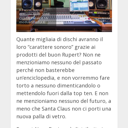
Il Parco, Napoli:
console Neve 5088
con 16 canali e 16
moduli Shelford
Quante migliaia di dischi avranno il
loro “carattere sonoro” grazie ai
prodotti del buon Rupert? Non ne
menzioniamo nessuno del passato
perché non basterebbe
un’enciclopedia, e non vorremmo fare
torto a nessuno dimenticandolo o
mettendolo fuori dalla top ten. E non
ne menzioniamo nessuno del futuro, a
meno che Santa Claus non ci porti una
nuova palla di vetro.