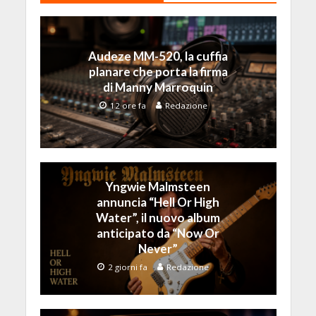
Audeze MM-520, la cuffia
planare che porta la firma
di Manny Marroquin
12 ore fa
Redazione
Yngwie Malmsteen
annuncia “Hell Or High
Water”, il nuovo album
anticipato da “Now Or
Never”
2 giorni fa
Redazione