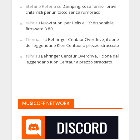
Stefano Rofena
su
Damping: cosa fanno i bravi
chitarristi per un tocco senza rumoracci
suhr
su
Nuovi suoni per Helix e HX: disponibile il
firmware 3.80
Thomas
su
Behringer Centaur Overdrive, il clone
del leggendario Klon Centaur a prezzo stracciato
suhr
su
Behringer Centaur Overdrive, il clone del
leggendario Klon Centaur a prezzo stracciato
MUSICOFF NETWORK