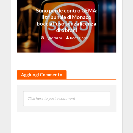
Suno perde contro GEMA:
il tribunale di Monaco
boccia l’uso senza licenza
di 6 brani
3 giorni fa
Redazione
Aggiungi Commento
Click here to post a comment