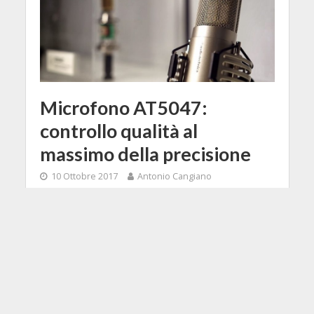
Microfono AT5047:
controllo qualità al
massimo della precisione
10 Ottobre 2017
Antonio Cangiano
2 Min di Lettura
Facebook
Tweet
Interessante aggiornamento della
serie 50 da parte di Audio-Technica,
un nuovo microfono a condensatore