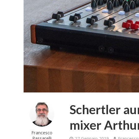
Schertler au
mixer Arthu
Francesco
Passarelli
27 Gennaio 2019
Francesco 