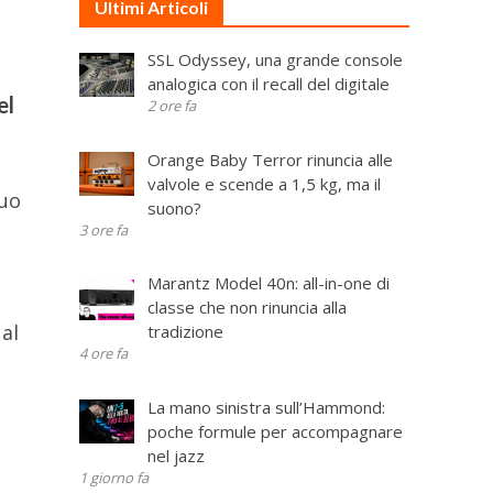
Ultimi Articoli
SSL Odyssey, una grande console
analogica con il recall del digitale
el
2 ore fa
Orange Baby Terror rinuncia alle
valvole e scende a 1,5 kg, ma il
suo
suono?
3 ore fa
Marantz Model 40n: all-in-one di
classe che non rinuncia alla
 al
tradizione
4 ore fa
La mano sinistra sull’Hammond:
poche formule per accompagnare
nel jazz
1 giorno fa