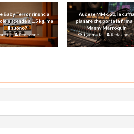
 Baby Terror rinuncia
Audeze MM-520, la cuffi
vole e scende a 1,5 kg, ma
planare che porta la firma 
il suono?
Manny Marroquin
 ore fa
Redazione
1 giorno fa
Redazione