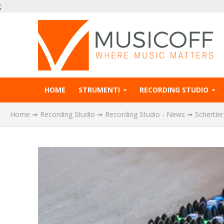
;
HOME
STRUMENTI
RECORDING STUDIO
Home
➟
Recording Studio
➟
Recording Studio - News
➟
Schertler