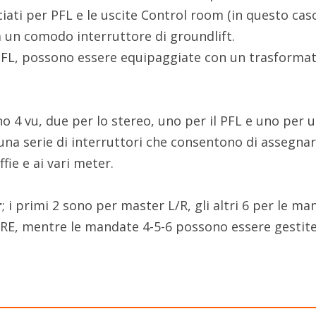
iati per PFL e le uscite Control room (in questo cas
a un comodo interruttore di groundlift.
l PFL, possono essere equipaggiate con un trasforma
no 4 vu, due per lo stereo, uno per il PFL e uno per 
una serie di interruttori che consentono di assegnare
fie e ai vari meter.
r
; i primi 2 sono per master L/R, gli altri 6 per le m
 PRE, mentre le mandate 4-5-6 possono essere gestit