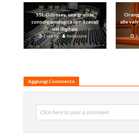
SSL Odyssey, una grande
Orange
console analogica con il recall
alle val
del digitale
2 ore fa
Redazione
3
Aggiungi Commento
Click here to post a comment