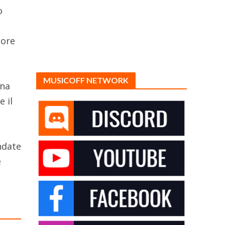
o
tore
MUSICOFF NETWORK
una
 il
andate
e