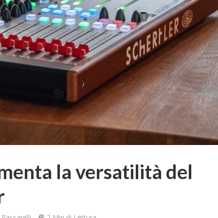
menta la versatilità del
r
Passarelli
2 Min di Lettura