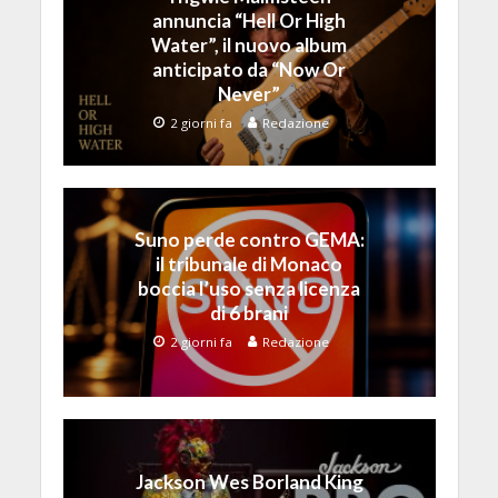
annuncia “Hell Or High
Water”, il nuovo album
anticipato da “Now Or
Never”
2 giorni fa
Redazione
Suno perde contro GEMA:
il tribunale di Monaco
boccia l’uso senza licenza
di 6 brani
2 giorni fa
Redazione
Jackson Wes Borland King