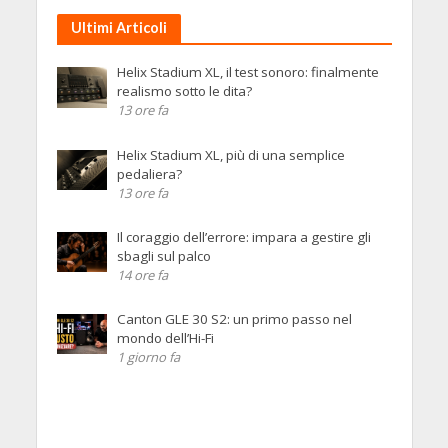
Ultimi Articoli
Helix Stadium XL, il test sonoro: finalmente
realismo sotto le dita?
13 ore fa
Helix Stadium XL, più di una semplice
pedaliera?
13 ore fa
Il coraggio dell’errore: impara a gestire gli
sbagli sul palco
14 ore fa
Canton GLE 30 S2: un primo passo nel
mondo dell’Hi-Fi
1 giorno fa