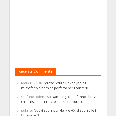
Recents Comments
Mark1971
su
Perché Shure Nexadyne è il
microfono dinamico perfetto per i concerti
Stefano Rofena
su
Damping: cosa fanno i bravi
chitarristi per un tocco senza rumoracci
suhr
su
Nuovi suoni per Helix e HX: disponibile il
firmware 3.80