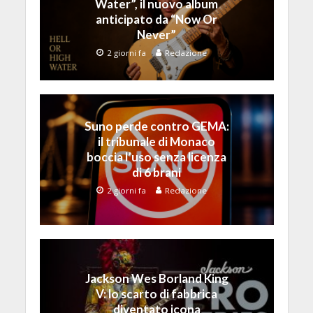
Water”, il nuovo album
anticipato da “Now Or
Never”
2 giorni fa
Redazione
Suno perde contro GEMA:
il tribunale di Monaco
boccia l’uso senza licenza
di 6 brani
2 giorni fa
Redazione
Jackson Wes Borland King
V: lo scarto di fabbrica
diventato icona