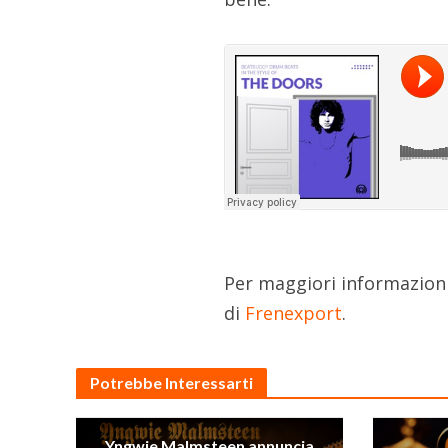
Per maggiori informazioni 
di
Frenexport
.
Potrebbe Interessarti
Yngwie Malmsteen annuncia