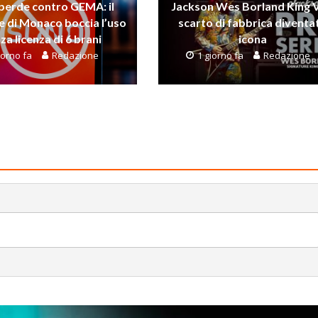
perde contro GEMA: il
Jackson Wes Borland King V
e di Monaco boccia l’uso
scarto di fabbrica diventa
za licenza di 6 brani
icona
iorno fa
Redazione
1 giorno fa
Redazione