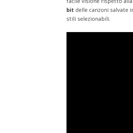
facile visione rispetto al
bit
delle canzoni salvate
stili selezionabili.