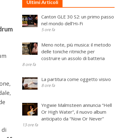
Ultimi Articoli
Canton GLE 30 S2: un primo passo
nel mondo dell’Hi-Fi
 drum
5 ore fa
Meno note, più musica: il metodo
delle toniche ritmiche per
rum
costruire un assolo di batteria
8 ore fa
La partitura come oggetto visivo
ione,
8 ore fa
dale,
ade
Yngwie Malmsteen annuncia “Hell
Or High Water”, il nuovo album
anticipato da “Now Or Never”
13 ore fa
 di