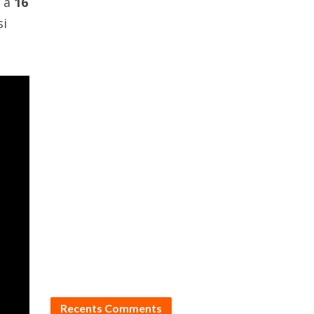
o a
16
si
Recents Comments