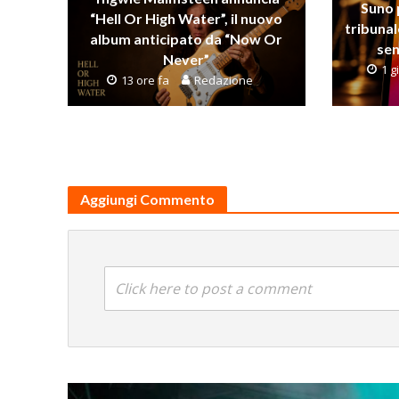
Suno 
“Hell Or High Water”, il nuovo
tribunal
album anticipato da “Now Or
sen
Never”
1 g
13 ore fa
Redazione
Aggiungi Commento
Click here to post a comment