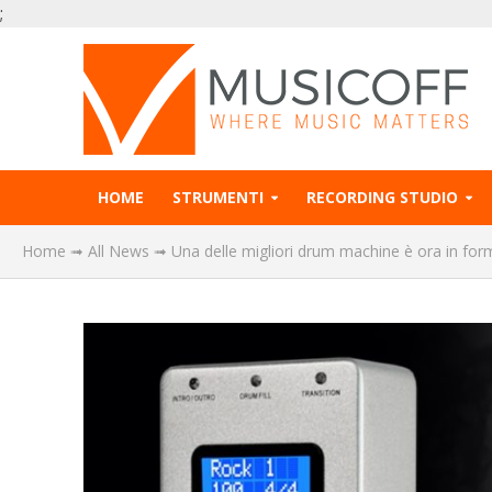
;
HOME
STRUMENTI
RECORDING STUDIO
Home
➟
All News
➟
Una delle migliori drum machine è ora in for