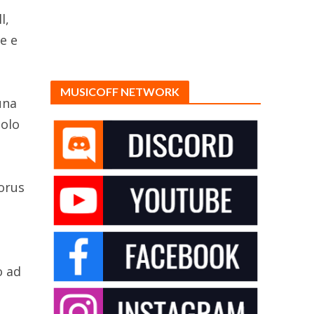
l,
e e
MUSICOFF NETWORK
una
solo
orus
o ad