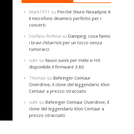
Mark1971
su
Perché Shure Nexadyne è
il microfono dinamico perfetto per i
concerti
Stefano Rofena
su
Damping: cosa fanno
i bravi chitarristi per un tocco senza
rumoracci
suhr
su
Nuovi suoni per Helix e HX:
disponibile il firmware 3.80
Thomas
su
Behringer Centaur
Overdrive, il clone del leggendario Klon
Centaur a prezzo stracciato
suhr
su
Behringer Centaur Overdrive, il
clone del leggendario Klon Centaur a
prezzo stracciato