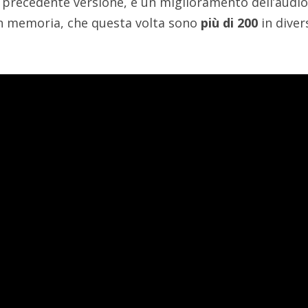
la precedente versione, e un miglioramento dell’audi
 in memoria, che questa volta sono
più di 200
in diver