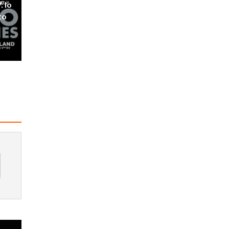
: lo
to