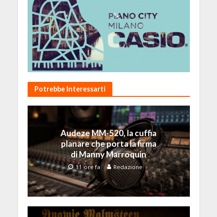
Potrebbe Interessarti
Audeze MM-520, la cuffia
planare che porta la firma
di Manny Marroquin
11 ore fa
Redazione