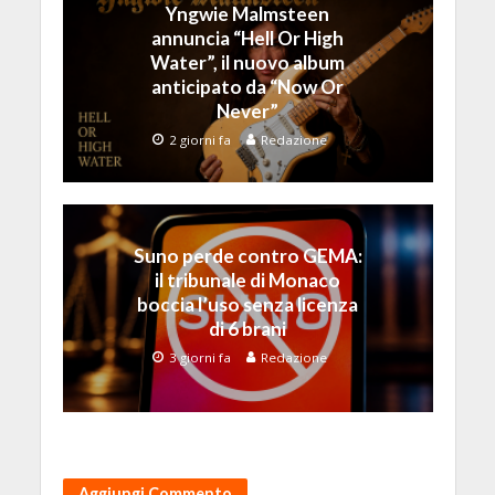
Yngwie Malmsteen
annuncia “Hell Or High
Water”, il nuovo album
anticipato da “Now Or
Never”
2 giorni fa
Redazione
Suno perde contro GEMA:
il tribunale di Monaco
boccia l’uso senza licenza
di 6 brani
3 giorni fa
Redazione
Aggiungi Commento