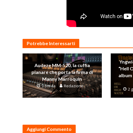
Potrebbe Interessarti
Yngwi
Audeze MM-520, la cuffia
“Hell 
planare che porta la firma di
album 
Manny Marroquin
9 ore fa
Redazione
2 g
Aggiungi Commento