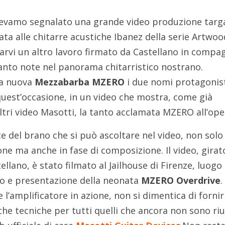
evamo segnalato una grande video produzione targ
ta alle chitarre acustiche Ibanez della serie Artwoo
arvi un altro lavoro firmato da Castellano in compa
tanto note nel panorama chitarristico nostrano.
la nuova
Mezzabarba MZERO
i due nomi protagonist
uest’occasione, in un video che mostra, come già
ltri video Masotti, la tanto acclamata MZERO all’ope
ce del brano che si può ascoltare nel video, non solo
ne ma anche in fase di composizione. Il video, girat
lano, è stato filmato al Jailhouse di Firenze, luogo
to e presentazione della neonata
MZERO Overdrive
.
e l’amplificatore in azione, non si dimentica di forni
fiche tecniche per tutti quelli che ancora non sono riu