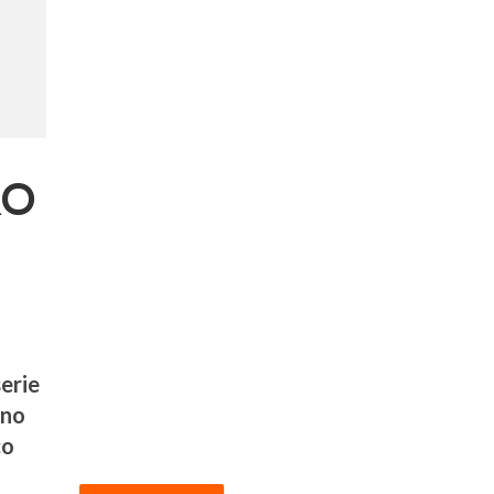
RO
erie
ano
co