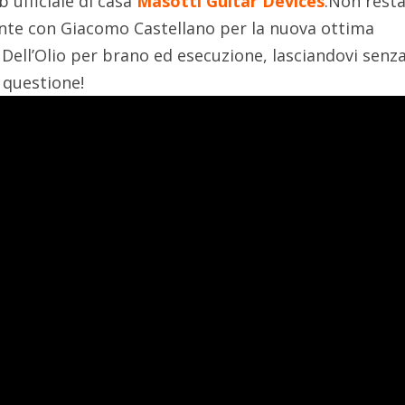
b ufficiale di casa
Masotti Guitar Devices
.Non rest
te con Giacomo Castellano per la nuova ottima
ell’Olio per brano ed esecuzione, lasciandovi senz
n questione!