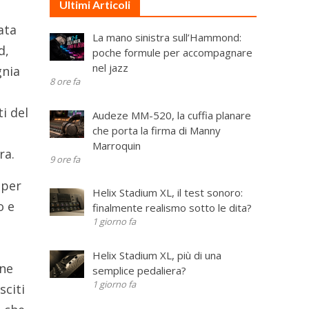
Ultimi Articoli
ata
La mano sinistra sull’Hammond:
d,
poche formule per accompagnare
nel jazz
gnia
8 ore fa
i del
Audeze MM-520, la cuffia planare
che porta la firma di Manny
Marroquin
ra.
9 ore fa
 per
Helix Stadium XL, il test sonoro:
o e
finalmente realismo sotto le dita?
1 giorno fa
Helix Stadium XL, più di una
rne
semplice pedaliera?
1 giorno fa
sciti