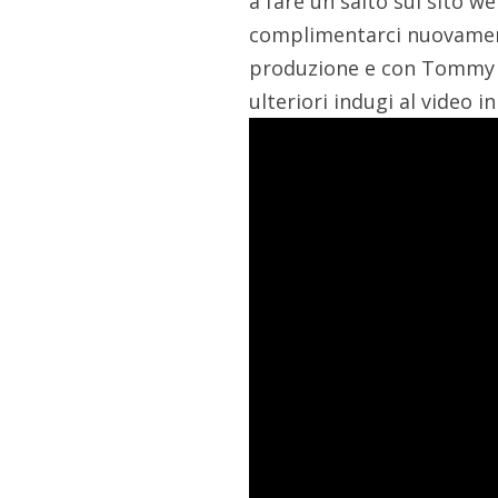
a fare un salto sul sito we
complimentarci nuovamen
produzione e con Tommy D
ulteriori indugi al video i