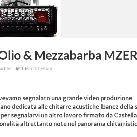
’Olio & Mezzabarba MZE
icheri
1 Min di Lettura
avevamo segnalato una grande video produzione
no dedicata alle chitarre acustiche Ibanez della s
per segnalarvi un altro lavoro firmato da Castell
onalità altrettanto note nel panorama chitarristi