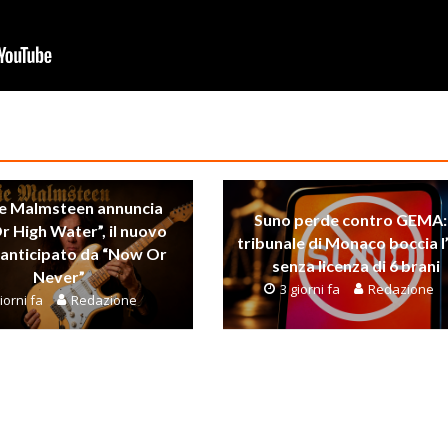
e Malmsteen annuncia
Suno perde contro GEMA: 
Or High Water”, il nuovo
tribunale di Monaco boccia l
anticipato da “Now Or
senza licenza di 6 brani
Never”
3 giorni fa
Redazione
iorni fa
Redazione