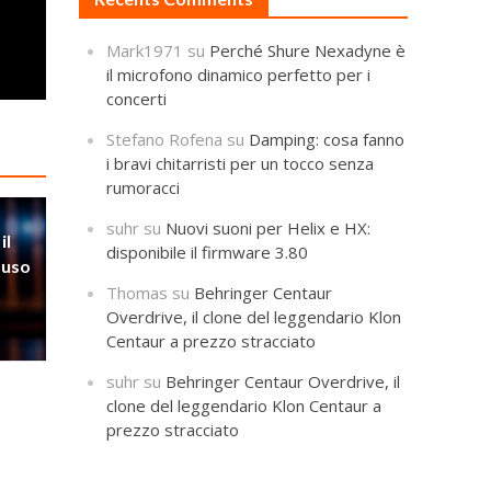
Mark1971
su
Perché Shure Nexadyne è
il microfono dinamico perfetto per i
concerti
Stefano Rofena
su
Damping: cosa fanno
i bravi chitarristi per un tocco senza
rumoracci
suhr
su
Nuovi suoni per Helix e HX:
il
disponibile il firmware 3.80
’uso
Thomas
su
Behringer Centaur
Overdrive, il clone del leggendario Klon
Centaur a prezzo stracciato
suhr
su
Behringer Centaur Overdrive, il
clone del leggendario Klon Centaur a
prezzo stracciato