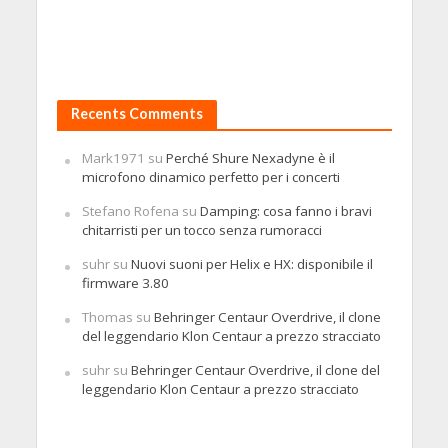
Recents Comments
Mark1971
su
Perché Shure Nexadyne è il
microfono dinamico perfetto per i concerti
Stefano Rofena
su
Damping: cosa fanno i bravi
chitarristi per un tocco senza rumoracci
suhr
su
Nuovi suoni per Helix e HX: disponibile il
firmware 3.80
Thomas
su
Behringer Centaur Overdrive, il clone
del leggendario Klon Centaur a prezzo stracciato
suhr
su
Behringer Centaur Overdrive, il clone del
leggendario Klon Centaur a prezzo stracciato