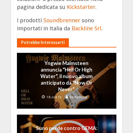
pagina dedicata su
Kickstarter
.
I prodotti
Soundbrenner
sono
importati in Italia da
Backline Srl
.
Potrebbe Interessarti
Yngwie Malmsteen
annuncia “Hell Or High
Water”, il nuovo album
anticipato da “Now Or
Never”
18 ore fa
Redazione
Suno perde contro GEMA: