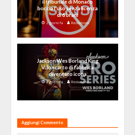
il tribunale di Monaco
boccia l’uso senza licenza
di 6 brani
2 giorni fa
Redazione
Jackson Wes Borland King
V: lo scarto di fabbrica
diventato icona
2 giorni fa
Redazione
Aggiungi Commento