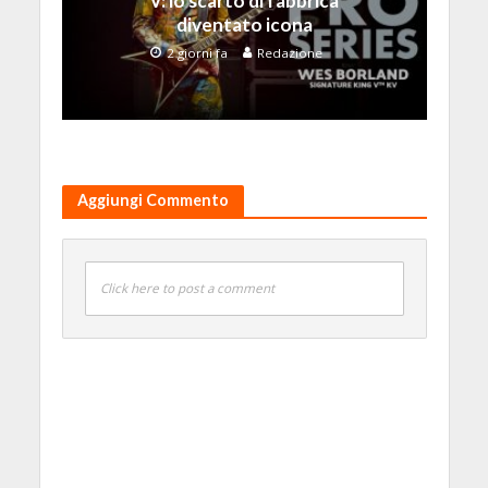
V: lo scarto di fabbrica
diventato icona
2 giorni fa
Redazione
Aggiungi Commento
Click here to post a comment