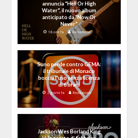
annuncia “Hell Or High
Water”, il nuovo album
anticipato da “Now Or
Never”
18 ore fa
Redazione
Suno perde contro GEMA:
il tribunale di Monaco
boccia l’uso senza licenza
di 6 brani
2 giorni fa
Redazione
Jackson Wes Borland King