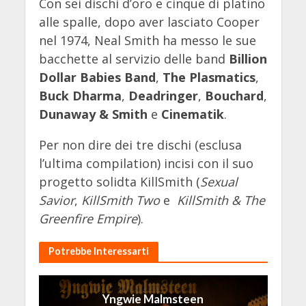
Con sei dischi d’oro e cinque di platino
alle spalle, dopo aver lasciato Cooper
nel 1974, Neal Smith ha messo le sue
bacchette al servizio delle band
Billion
Dollar Babies Band
,
The Plasmatics
,
Buck Dharma
,
Deadringer
,
Bouchard
,
Dunaway & Smith
e
Cinematik
.
Per non dire dei tre dischi (esclusa
l’ultima compilation) incisi con il suo
progetto solidta KillSmith (
Sexual
Savior
,
KillSmith Two
e
KillSmith & The
Greenfire Empire
).
Potrebbe Interessarti
Yngwie Malmsteen