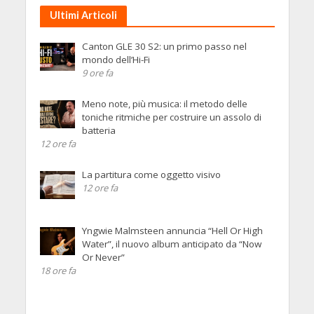
Ultimi Articoli
Canton GLE 30 S2: un primo passo nel
mondo dell’Hi-Fi
9 ore fa
Meno note, più musica: il metodo delle
toniche ritmiche per costruire un assolo di
batteria
12 ore fa
La partitura come oggetto visivo
12 ore fa
Yngwie Malmsteen annuncia “Hell Or High
Water”, il nuovo album anticipato da “Now
Or Never”
18 ore fa