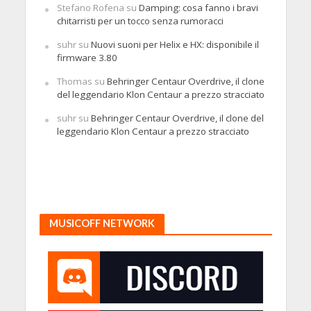
Stefano Rofena
su
Damping: cosa fanno i bravi
chitarristi per un tocco senza rumoracci
suhr
su
Nuovi suoni per Helix e HX: disponibile il
firmware 3.80
Thomas
su
Behringer Centaur Overdrive, il clone
del leggendario Klon Centaur a prezzo stracciato
suhr
su
Behringer Centaur Overdrive, il clone del
leggendario Klon Centaur a prezzo stracciato
MUSICOFF NETWORK