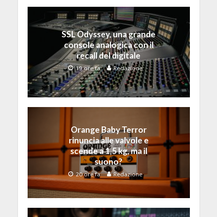
SSL Odyssey, una grande
console analogica con il
recall del digitale
19 ore fa
Redazione
Orange Baby Terror
rinuncia alle valvole e
scende a 1,5 kg, ma il
suono?
20 ore fa
Redazione