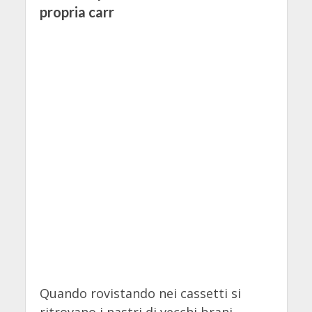
propria carr
Quando rovistando nei cassetti si
ritrovano i nastri di vecchi brani