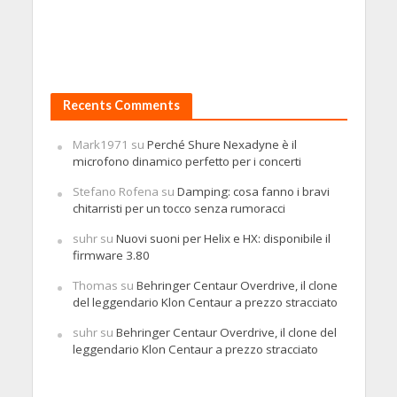
Recents Comments
Mark1971
su
Perché Shure Nexadyne è il
microfono dinamico perfetto per i concerti
Stefano Rofena
su
Damping: cosa fanno i bravi
chitarristi per un tocco senza rumoracci
suhr
su
Nuovi suoni per Helix e HX: disponibile il
firmware 3.80
Thomas
su
Behringer Centaur Overdrive, il clone
del leggendario Klon Centaur a prezzo stracciato
suhr
su
Behringer Centaur Overdrive, il clone del
leggendario Klon Centaur a prezzo stracciato