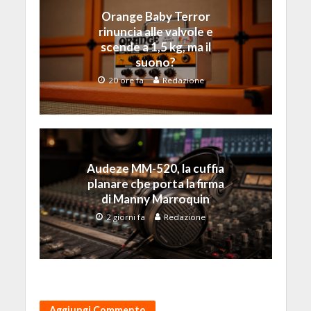
Orange Baby Terror
rinuncia alle valvole e
scende a 1,5 kg, ma il
suono?
20 ore fa
Redazione
Audeze MM-520, la cuffia
planare che porta la firma
di Manny Marroquin
2 giorni fa
Redazione
Aggiungi Commento