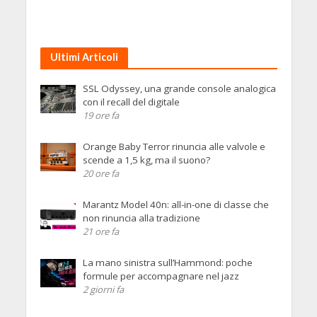
Ultimi Articoli
SSL Odyssey, una grande console analogica
con il recall del digitale
19 ore fa
Orange Baby Terror rinuncia alle valvole e
scende a 1,5 kg, ma il suono?
20 ore fa
Marantz Model 40n: all-in-one di classe che
non rinuncia alla tradizione
21 ore fa
La mano sinistra sull’Hammond: poche
formule per accompagnare nel jazz
2 giorni fa