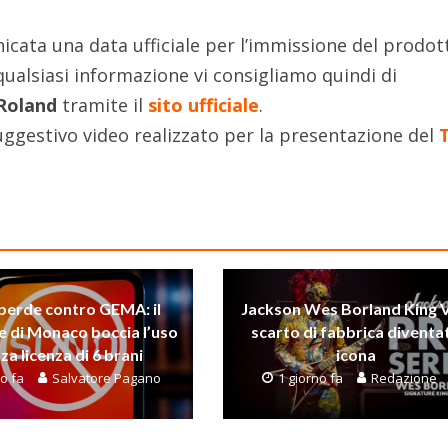
cata una data ufficiale per l’immissione del prodot
qualsiasi informazione vi consigliamo quindi di
Roland
tramite il
sito ufficiale
.
suggestivo video realizzato per la presentazione del
perde contro GEMA: il
Jackson Wes Borland King V
e di Monaco boccia l’uso
scarto di fabbrica diventa
za licenza di 6 brani
icona
no fa
Salvatore Pagano
1 giorno fa
Redazione