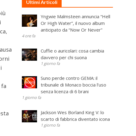
Ultimi Articoli
più
Yngwie Malmsteen annuncia “Hell
i
Or High Water”, il nuovo album
anticipato da “Now Or Never”
ca,
4 ore fa
causa
Cuffie o auricolari: cosa cambia
davvero per chi suona
orni
1 giorno fa
i
Suno perde contro GEMA: il
tribunale di Monaco boccia l’uso
 fa
senza licenza di 6 brani
1 giorno fa
n
Jackson Wes Borland King V: lo
esta
scarto di fabbrica diventato icona
1 giorno fa