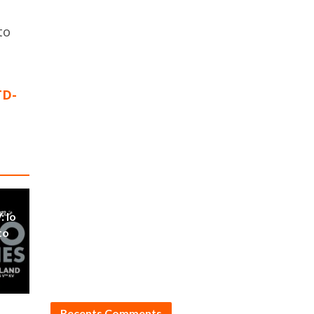
to
TD-
: lo
to
Recents Comments