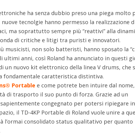
lettroniche ha senza dubbio preso una piega molto 
 nuove tecnolgie hanno permesso la realizzazione d
ci, ma soprattutto sempre più “reattivi” alla dinami
nda di critiche e litigi tra puristi e innovatori.
musicisti, non solo batteristi, hanno sposato la “
li ultimi anni, così Roland ha annunciato in questi gi
i un nuovo kit elettronico della linea V drums, che s
 fondamentale caratteristica distintiva.
ms® Portable
e come potrete ben intuire dal nome,
à di trasporto il suo punto di forza. Grazie ad un
i sapientemente congegnato per potersi ripiegare i
azio, il TD-4KP Portable di Roland vuole unire a qu
à l’ormai consolidato status qualitativo per quanto
.