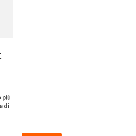
t
 più
e di