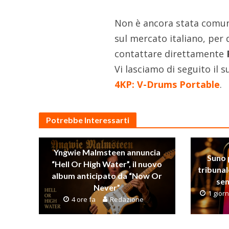
Non è ancora stata comuni
sul mercato italiano, per 
contattare direttamente
Vi lasciamo di seguito il 
4KP: V-Drums Portable
.
Potrebbe Interessarti
Yngwie Malmsteen annuncia
Suno 
“Hell Or High Water”, il nuovo
tribunal
album anticipato da “Now Or
sen
Never”
1 gior
4 ore fa
Redazione