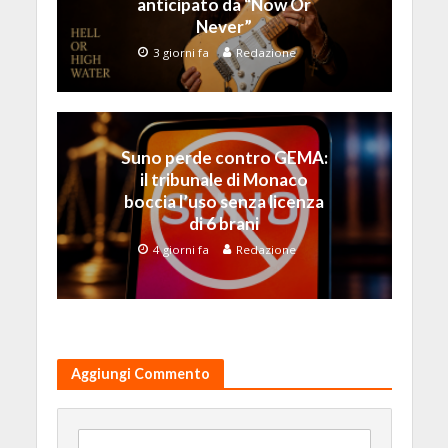
anticipato da “Now Or
Never”
3 giorni fa
Redazione
Suno perde contro GEMA:
il tribunale di Monaco
boccia l’uso senza licenza
di 6 brani
4 giorni fa
Redazione
Aggiungi Commento