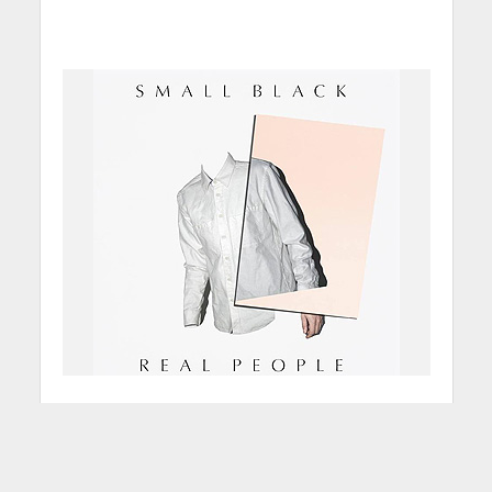
Small Black, in arrivo l’Ep
“Real People”
24 Febbraio 2014
Alessandro Basile