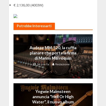
€ 2.136,00 (4003W)
Potrebbe Interessarti
Audeze MM-520, la cuffia
planare che porta la firma
di Manny Marroquin
24 ore fa
Redazione
Yngwie Malmsteen
annuncia “Hell Or High
Water”, il nuovo album