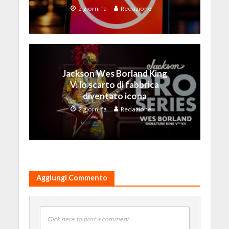
2 giorni fa
Redazione
Jackson Wes Borland King
V: lo scarto di fabbrica
diventato icona
2 giorni fa
Redazione
Aggiungi Commento
Click here to post a comment