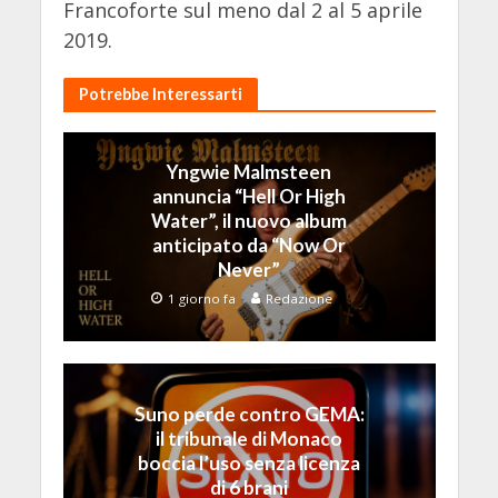
Francoforte sul meno dal 2 al 5 aprile
2019.
Potrebbe Interessarti
Yngwie Malmsteen
annuncia “Hell Or High
Water”, il nuovo album
anticipato da “Now Or
Never”
1 giorno fa
Redazione
Suno perde contro GEMA:
il tribunale di Monaco
boccia l’uso senza licenza
di 6 brani