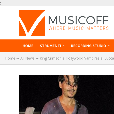
;
HOME
STRUMENTI
RECORDING STUDIO
Home
➟
All News
➟
King Crimson e Hollywood Vampires al Lucc