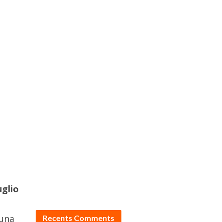
uglio
 una
Recents Comments