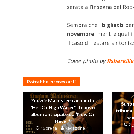
serata all’insegna del Rock
Sembra che i
biglietti
per 
novembre
, mentre quelli
il caso di restare sintoniz
Cover photo by
fisherkille
Potrebbe Interessarti
Yngwie Malmsteen annuncia
Suno 
“Hell Or High Water”, il nuovo
tribunal
album anticipato da “Now Or
sen
Never”
2 g
16 ore fa
Redazione