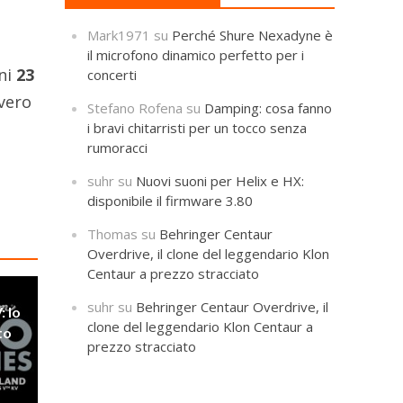
Mark1971
su
Perché Shure Nexadyne è
il microfono dinamico perfetto per i
ani
23
concerti
vvero
Stefano Rofena
su
Damping: cosa fanno
i bravi chitarristi per un tocco senza
rumoracci
suhr
su
Nuovi suoni per Helix e HX:
disponibile il firmware 3.80
Thomas
su
Behringer Centaur
Overdrive, il clone del leggendario Klon
Centaur a prezzo stracciato
suhr
su
Behringer Centaur Overdrive, il
: lo
clone del leggendario Klon Centaur a
to
prezzo stracciato