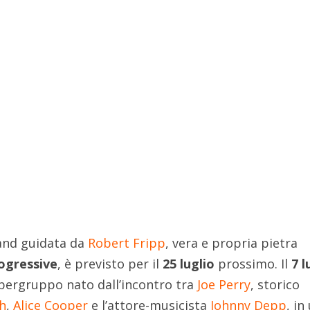
and guidata da
Robert Fripp
, vera e propria pietra
ogressive
, è previsto per il
25 luglio
prossimo. Il
7 l
supergruppo nato dall’incontro tra
Joe Perry
, storico
h
,
Alice Cooper
e l’attore-musicista
Johnny Depp
, in