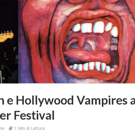
n e Hollywood Vampires a
r Festival
one
1 Min di Lettura