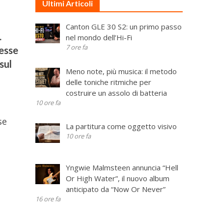
Ultimi Articoli
Canton GLE 30 S2: un primo passo
.
nel mondo dell’Hi-Fi
7 ore fa
messe
sul
Meno note, più musica: il metodo
delle toniche ritmiche per
costruire un assolo di batteria
10 ore fa
se
La partitura come oggetto visivo
10 ore fa
Yngwie Malmsteen annuncia “Hell
Or High Water”, il nuovo album
anticipato da “Now Or Never”
16 ore fa