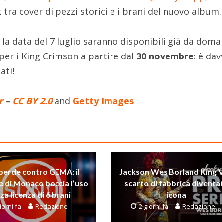
 tra cover di pezzi storici e i brani del nuovo album.
la data del 7 luglio saranno disponibili già da dom
 per i King Crimson a partire dal
30 novembre
: è da
zati!
r
–
CC BY 2.0
and
Getty Images
perde contro GEMA: il
Jackson Wes Borland King V
e di Monaco boccia l’uso
scarto di fabbrica diventa
za licenza di 6 brani
icona
iorni fa
Redazione
2 giorni fa
Redazione