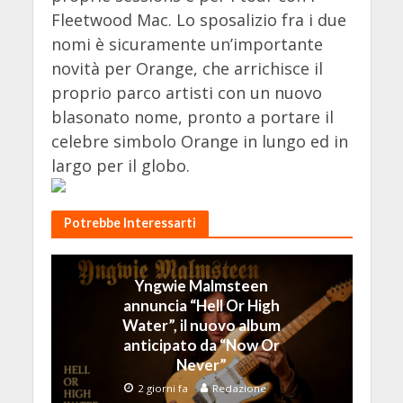
Fleetwood Mac. Lo sposalizio fra i due
nomi è sicuramente un’importante
novità per Orange, che arrichisce il
proprio parco artisti con un nuovo
blasonato nome, pronto a portare il
celebre simbolo Orange in lungo ed in
largo per il globo.
Potrebbe Interessarti
Yngwie Malmsteen
annuncia “Hell Or High
Water”, il nuovo album
anticipato da “Now Or
Never”
2 giorni fa
Redazione