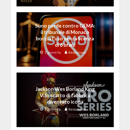
Suno perde contro GEMA:
il tribunale di Monaco
boccia l’uso senza licenza
di 6 brani
3 giorni fa
Redazione
Jackson Wes Borland King
V: lo scarto di fabbrica
diventato icona
3 giorni fa
Redazione