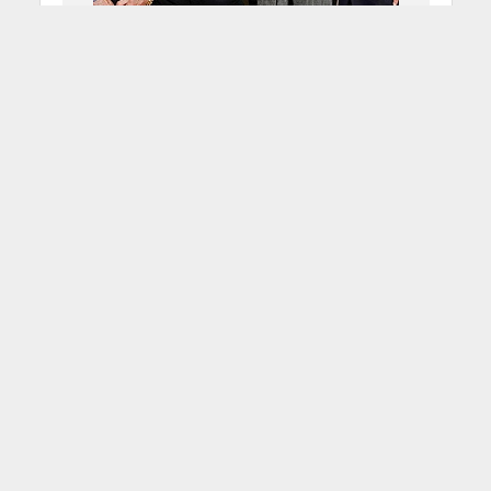
The Rolling Stones
“Exhibitionism”
1 Luglio 2015
Francesco Sicheri
2 Min di Lettura
Facebook
Tweet
Tre anni di lavoro per poter dare vita
a qualcosa che ha davvero
dell'eccezionale e che prenderà il via
il 6 aprile del prossimo anno; niente
di ciò che riguarda i Rolling Stones è
trascurabile o ascrivibile ad una
sfera che non sia afferente al