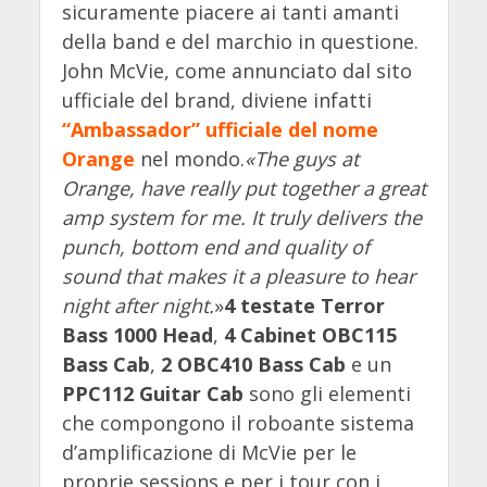
sicuramente piacere ai tanti amanti
della band e del marchio in questione.
John McVie, come annunciato dal sito
ufficiale del brand, diviene infatti
“Ambassador” ufficiale del nome
Orange
nel mondo.
«The guys at
Orange, have really put together a great
amp system for me. It truly delivers the
punch, bottom end and quality of
sound that makes it a pleasure to hear
night after night.
»
4 testate Terror
Bass 1000 Head
,
4 Cabinet OBC115
Bass Cab
,
2 OBC410 Bass Cab
e un
PPC112 Guitar Cab
sono gli elementi
che compongono il roboante sistema
d’amplificazione di McVie per le
proprie sessions e per i tour con i