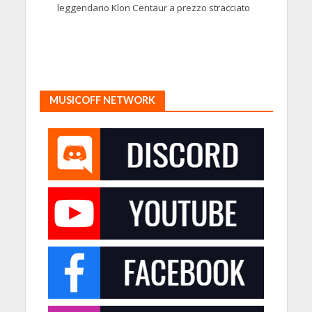
leggendario Klon Centaur a prezzo stracciato
MUSICOFF NETWORK