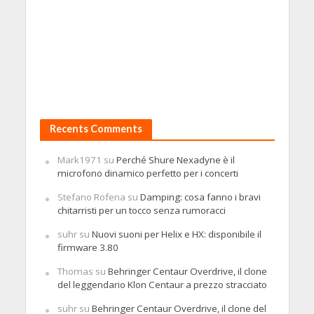
Recents Comments
Mark1971
su
Perché Shure Nexadyne è il
microfono dinamico perfetto per i concerti
Stefano Rofena
su
Damping: cosa fanno i bravi
chitarristi per un tocco senza rumoracci
suhr
su
Nuovi suoni per Helix e HX: disponibile il
firmware 3.80
Thomas
su
Behringer Centaur Overdrive, il clone
del leggendario Klon Centaur a prezzo stracciato
suhr
su
Behringer Centaur Overdrive, il clone del