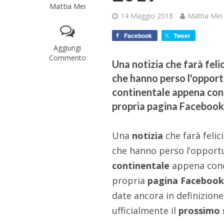
Mattia Mei
14 Maggio 2018
Mattia Mei
Facebook
Tweet
Aggiungi
Commento
Una notizia che farà felic
che hanno perso l'opportu
continentale appena conc
propria pagina Facebook u
Una
notizia
che farà felic
che hanno perso l’opportun
continentale
appena conc
propria
pagina Faceboo
date ancora in definizione
ufficialmente il
prossimo