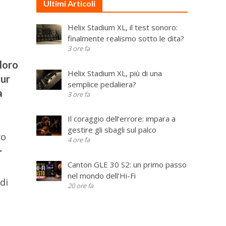
Ultimi Articoli
Helix Stadium XL, il test sonoro:
finalmente realismo sotto le dita?
3 ore fa
oloro
Helix Stadium XL, più di una
our
semplice pedaliera?
a
3 ore fa
Il coraggio dell’errore: impara a
gestire gli sbagli sul palco
ro
4 ore fa
r
Canton GLE 30 S2: un primo passo
nel mondo dell’Hi-Fi
di
20 ore fa