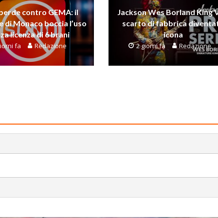
perde contro GEMA: il
Jackson Wes Borland King V
e di Monaco boccia l’uso
scarto di fabbrica diventa
za licenza di 6 brani
icona
iorni fa
Redazione
2 giorni fa
Redazione