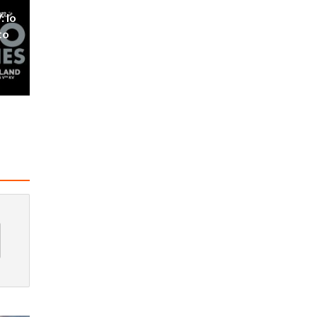
: lo
to