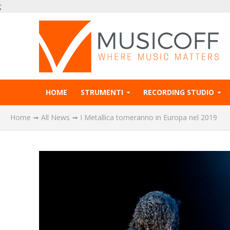
;
HOME
STRUMENTI
RECORDING STUDIO
Home
➟
All News
➟
I Metallica torneranno in Europa nel 2019