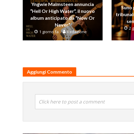
Yngwie Malmsteen annuncia
Suno 
“Hell Or High Water”, il nuovo
tribunal
album anticipato da “Now Or
sen
Never”
2 g
1 giorno fa
Redazione
Aggiungi Commento
Click here to post a comment