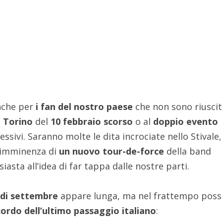
che per
i fan del nostro paese
che non sono riuscit
i
Torino
del
10 febbraio scorso
o al
doppio evento
essivi. Saranno molte le dita incrociate nello Stivale
l’imminenza di
un nuovo tour-de-force
della band
iasta all’idea di far tappa dalle nostre parti.
à di settembre
appare lunga, ma nel frattempo pos
cordo dell’ultimo passaggio italiano
: