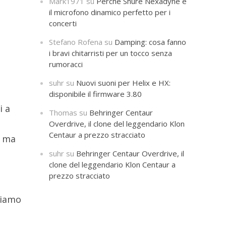
Mark1971
su
Perché Shure Nexadyne è
il microfono dinamico perfetto per i
concerti
Stefano Rofena
su
Damping: cosa fanno
i bravi chitarristi per un tocco senza
rumoracci
suhr
su
Nuovi suoni per Helix e HX:
disponibile il firmware 3.80
i a
Thomas
su
Behringer Centaur
Overdrive, il clone del leggendario Klon
Centaur a prezzo stracciato
, ma
suhr
su
Behringer Centaur Overdrive, il
clone del leggendario Klon Centaur a
prezzo stracciato
siamo