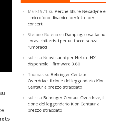
Mark1971
su
Perché Shure Nexadyne è
il microfono dinamico perfetto per i
concerti
Stefano Rofena
su
Damping: cosa fanno
i bravi chitarristi per un tocco senza
rumoracci
suhr
su
Nuovi suoni per Helix e HX:
disponibile il firmware 3.80
Thomas
su
Behringer Centaur
Overdrive, il clone del leggendario Klon
Centaur a prezzo stracciato
sul
suhr
su
Behringer Centaur Overdrive, il
clone del leggendario Klon Centaur a
te
prezzo stracciato
nets