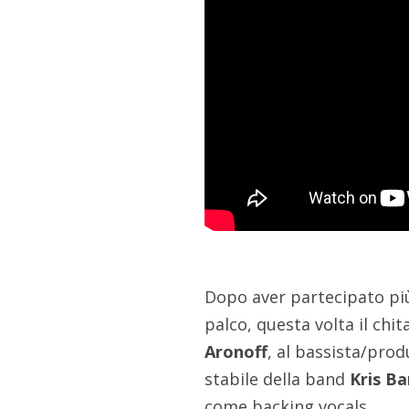
Dopo aver partecipato più
palco, questa volta il chi
Aronoff
, al bassista/pro
stabile della band
Kris Ba
come backing vocals.