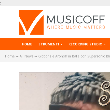
;
HOME
STRUMENTI
RECORDING STUDIO
Home
➟
All News
➟
Gibbons e Aronoff in Italia con Supersonic B