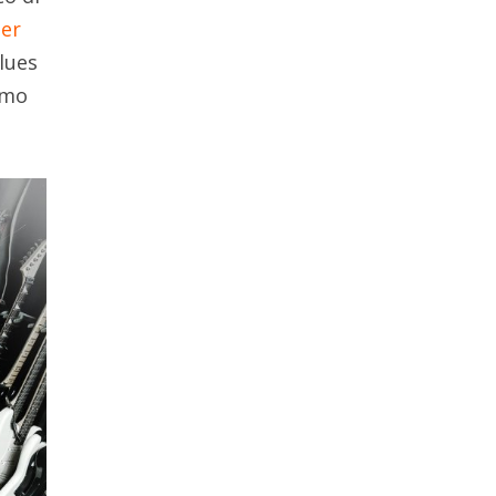
er
lues
imo