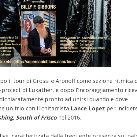
po il tour di Grossi e Aronoff come sezione ritmica d
-project di Lukather, e dopo l’incoraggiamento rice
 dichiaratamente pronto ad unirsi quando e dove
 un trio con il chitarrista
Lance Lopez
per incidere
shing, South of Frisco
nel 2016.
live, caratterizzata dalla frequente presenza sul pal