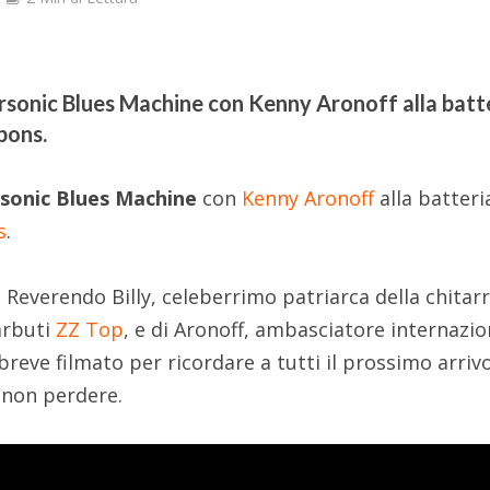
personic Blues Machine con Kenny Aronoff alla batt
bbons.
sonic Blues Machine
con
Kenny Aronoff
alla batteria
s
.
l Reverendo Billy, celeberrimo patriarca della chitar
arbuti
ZZ Top
, e di Aronoff, ambasciatore internazio
breve filmato per ricordare a tutti il prossimo arrivo
a non perdere.