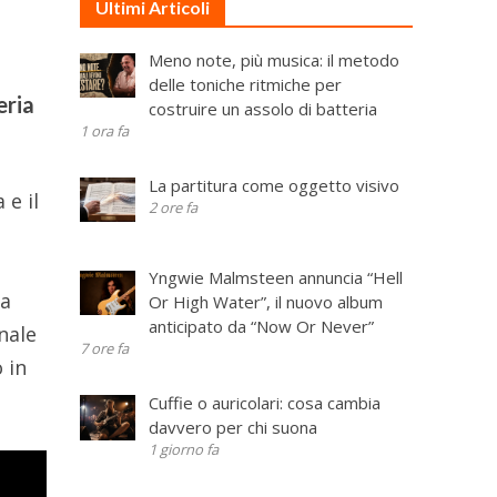
Ultimi Articoli
Meno note, più musica: il metodo
delle toniche ritmiche per
eria
costruire un assolo di batteria
1 ora fa
La partitura come oggetto visivo
 e il
2 ore fa
Yngwie Malmsteen annuncia “Hell
ra
Or High Water”, il nuovo album
anticipato da “Now Or Never”
nale
7 ore fa
 in
Cuffie o auricolari: cosa cambia
davvero per chi suona
1 giorno fa