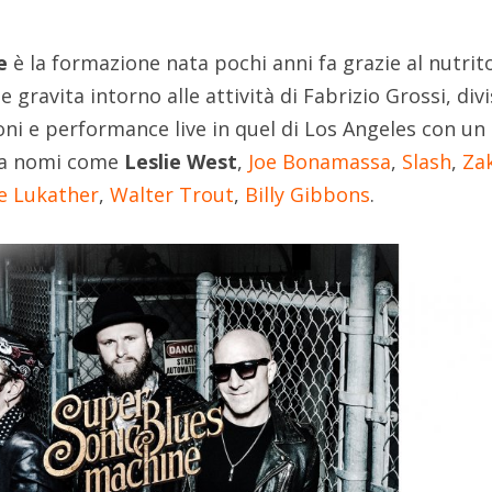
e
è la formazione nata pochi anni fa grazie al nutrit
he gravita intorno alle attività di Fabrizio Grossi, div
oni e performance live in quel di Los Angeles con un
nta nomi come
Leslie West
,
Joe Bonamassa
,
Slash
,
Za
e Lukather
,
Walter Trout
,
Billy Gibbons
.