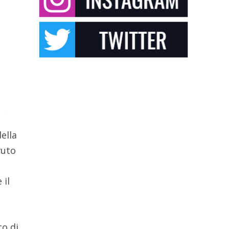
ella
vuto
 il
co di