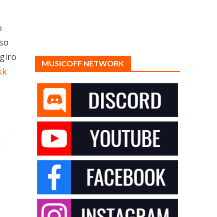
o
iso
 giro
MUSICOFF NETWORK
kk