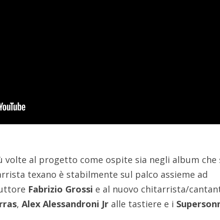
 volte al progetto come ospite sia negli album che 
tarrista texano è stabilmente sul palco assieme ad
duttore
Fabrizio Grossi
e al nuovo chitarrista/cantan
rras
,
Alex Alessandroni Jr
alle tastiere e i
Superson