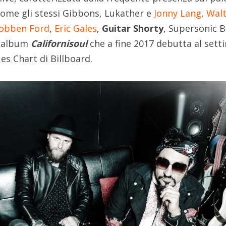
o come gli stessi Gibbons, Lukather e
Jonny Lang
,
Walt
obben Ford
,
Eric Gales
,
Guitar Shorty
, Supersonic B
o album
Californisoul
che a fine 2017 debutta al sett
es Chart di Billboard.