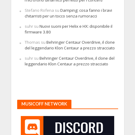
microfono dinamico perfetto per i concerti
Stefano Rofena
su
Damping: cosa fanno i bravi
chitarristi per un tocco senza rumoracci
suhr
su
Nuovi suoni per Helix e HX: disponibile il
firmware 3.80
Thomas
su
Behringer Centaur Overdrive, il clone
del leggendario Klon Centaur a prezzo stracciato
suhr
su
Behringer Centaur Overdrive, il clone del
leggendario Klon Centaur a prezzo stracciato
MUSICOFF NETWORK