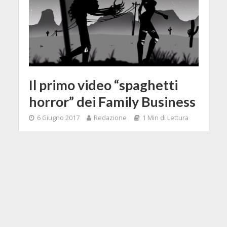
Il primo video “spaghetti
horror” dei Family Business
6 Giugno 2017
Redazione
1 Min di Lettura
Facebook
Tweet
Vi ricordate del duo italiano Family
Business? Ve ne avevamo parlato in
questo articolo, quando ancora
stavano lanciando il crowdfunding
per la realizzazione del primo