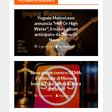
Potrebbe Interessarti
Yngwie Malmsteen
annuncia “Hell Or High
Water”, il nuovo album
anticipato da “Now Or
Never”
2 giorni fa
Redazione
Suno perde contro GEMA:
il tribunale di Monaco
boccia l’uso senza licenza
di 6 brani
3 giorni fa
Redazione