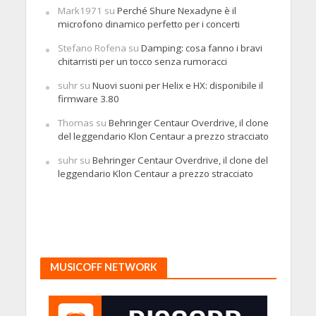
Mark1971
su
Perché Shure Nexadyne è il
microfono dinamico perfetto per i concerti
Stefano Rofena
su
Damping: cosa fanno i bravi
chitarristi per un tocco senza rumoracci
suhr
su
Nuovi suoni per Helix e HX: disponibile il
firmware 3.80
Thomas
su
Behringer Centaur Overdrive, il clone
del leggendario Klon Centaur a prezzo stracciato
suhr
su
Behringer Centaur Overdrive, il clone del
leggendario Klon Centaur a prezzo stracciato
MUSICOFF NETWORK