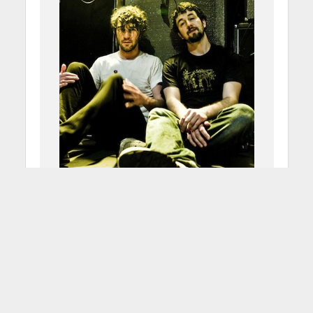
Japandroids, nuovo album
11 Marzo 2012
Redazione
1 Min di Lettura
Facebook
Tweet
Brian King e David Prowse, in arte i