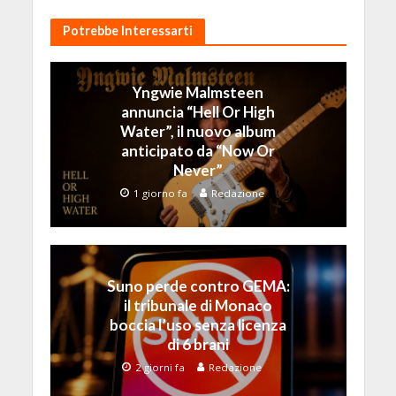
Potrebbe Interessarti
Yngwie Malmsteen
annuncia “Hell Or High
Water”, il nuovo album
anticipato da “Now Or
Never”
1 giorno fa
Redazione
Suno perde contro GEMA:
il tribunale di Monaco
boccia l’uso senza licenza
di 6 brani
2 giorni fa
Redazione