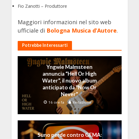
Fio Zanotti – Produttore
Maggiori informazioni nel sito web
ufficiale di
Bologna Musica d’Autore
.
Potrebbe Interessarti
Yngwie Malmsteen
annuncia “Hell Or High
Water”, il nuovo album
anticipato da “Now Or
Never”
16 ore fa
Redazione
Suno perde contro GEMA: