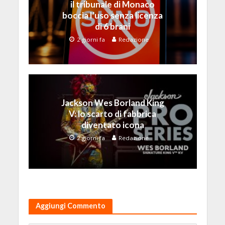
il tribunale di Monaco
boccia l’uso senza licenza
di 6 brani
2 giorni fa
Redazione
Jackson Wes Borland King
V: lo scarto di fabbrica
diventato icona
2 giorni fa
Redazione
Aggiungi Commento