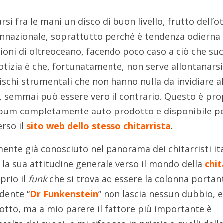
si fra le mani un disco di buon livello, frutto dell’o
connazionale, soprattutto perché è tendenza odierna
zioni di oltreoceano, facendo poco caso a ciò che su
otizia è che, fortunatamente, non serve allontanarsi
ischi strumentali che non hanno nulla da invidiare al
i, semmai può essere vero il contrario. Questo è pro
lbum completamente auto-prodotto e disponibile pe
rso il
sito web dello stesso chitarrista
.
ente già conosciuto nel panorama dei chitarristi ita
 e la sua attitudine generale verso il mondo della
chit
oprio il
funk
che si trova ad essere la colonna portan
dente “
Dr Funkenstein
” non lascia nessun dubbio, e
 lotto, ma a mio parere il fattore più importante è