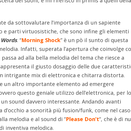
scelta dei suoni, e mi riferisco in primis a quelli dell
te da sottovalutare l’importanza di un sapiente
 e parti virtuosistiche, che sono infine gli elementi
 Words
. “
Morning Shock
” è un pò il sunto di questa
melodia. Infatti, superata l’apertura che coinvolge c
 passa ad alla bella melodia del tema che riesce a
rappresenta il giusto dosaggio delle due caratterist
n intrigante mix di elettronica e chitarra distorta.
e un altro importante elemento ad emergere
 ovvero questo geniale utilizzo dell’elettronica, per l
 di un sound davvero interessante. Andando avanti
a d’occhio a sonorità più fusion/funk, come nel caso
 alla melodia e al sound di “
Please Don’t
“, che è di n
i inventiva melodica.