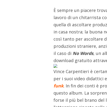
È sempre un piacere trovar
lavoro di un chitarrista 
quella di ascoltare produ
in casa nostra; la buona n
così tanto per ascoltare d
produzioni straniere, anz
il caso di
No Words
, un a
download gratuito attrave
Vince Carpentieri è certam
per i suoi video didattici
funk
. In fin dei conti è pr
questo album. La sorpren
forse il più bel brano del