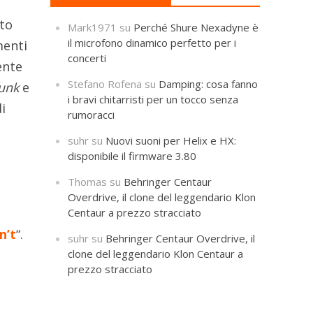
ito
Mark1971
su
Perché Shure Nexadyne è
il microfono dinamico perfetto per i
menti
concerti
ente
Stefano Rofena
su
Damping: cosa fanno
funk
e
i bravi chitarristi per un tocco senza
i
rumoracci
suhr
su
Nuovi suoni per Helix e HX:
:
disponibile il firmware 3.80
Thomas
su
Behringer Centaur
Overdrive, il clone del leggendario Klon
Centaur a prezzo stracciato
n’t
“.
suhr
su
Behringer Centaur Overdrive, il
clone del leggendario Klon Centaur a
prezzo stracciato