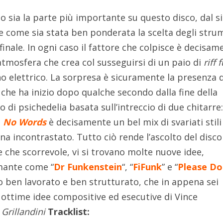
o sia la parte più importante su questo disco, dal s
ge come sia stata ben ponderata la scelta degli stru
finale. In ogni caso il fattore che colpisce è decisam
’atmosfera che crea col susseguirsi di un paio di
riff 
no elettrico. La sorpresa è sicuramente la presenza d
che ha inizio dopo qualche secondo dalla fine della
o di psichedelia basata sull’intreccio di due chitarre
.
No Words
è decisamente un bel mix di svariati stili
gna incontrastato. Tutto ciò rende l’ascolto del disco
 che scorrevole, vi si trovano molte nuove idee,
mante come “
Dr Funkenstein
“, “
FiFunk
” e “
Please Do
 ben lavorato e ben strutturato, che in appena sei
 ottime idee compositive ed esecutive di Vince
Grillandini
Tracklist: