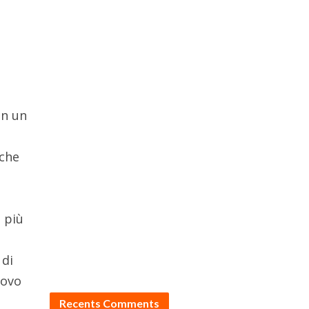
a
on un
iche
o più
 di
uovo
Recents Comments