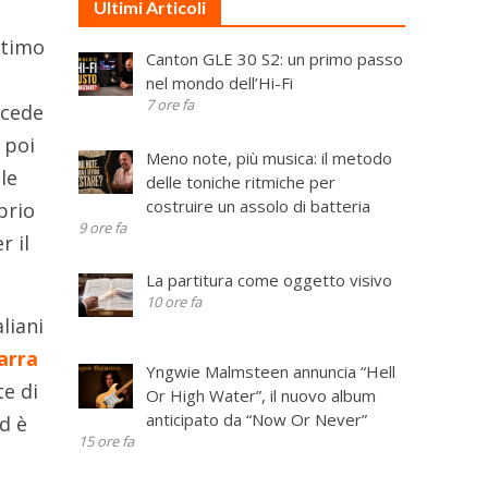
Ultimi Articoli
ttimo
Canton GLE 30 S2: un primo passo
nel mondo dell’Hi-Fi
7 ore fa
ccede
 poi
Meno note, più musica: il metodo
le
delle toniche ritmiche per
costruire un assolo di batteria
prio
9 ore fa
r il
La partitura come oggetto visivo
10 ore fa
liani
arra
Yngwie Malmsteen annuncia “Hell
te di
Or High Water”, il nuovo album
anticipato da “Now Or Never”
d è
15 ore fa