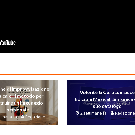
che di improvvisazione
Volontè & Co. acquisisce
icale: il metodo per
Edizioni Musicali Sinfonica e
truire un linguaggio
suo catalogo
personale
2 settimane fa
Redazione
ttimana fa
Redazione