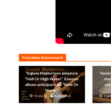
Potrebbe Interessarti
Yngwie Malmsteen annuncia
Tecni
“Hell Or High Water”, il nuovo
mus
album anticipato da “Now Or
cos
Never”
15 ore fa
Redazione
1 se