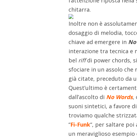
l’attenzione riposta nella 
chitarra.
Inoltre non è assolutamen
dosaggio di melodia, tocco
chiave ad emergere in
No
interazione tra tecnica e 
bel
riff
di power chords, si
sfociare in un assolo che 
già citate, preceduto da u
Quest’ultimo è certament
dall’ascolto di
No Words
,
suoni sintetici, a favore
troviamo qualche strizzat
“
Fi-Funk
“, per saltare poi
un meraviglioso esempio d