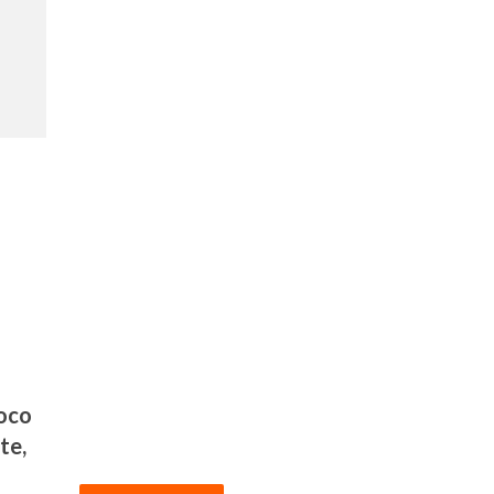
poco
te,