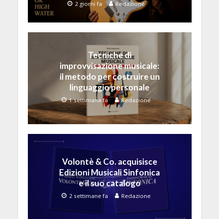
2 giorni fa
Redazione
Tecniche di
improvvisazione musicale:
il metodo per costruire un
linguaggio personale
1 settimana fa
Redazione
Volontè & Co. acquisisce
Edizioni Musicali Sinfonica
e il suo catalogo
2 settimane fa
Redazione