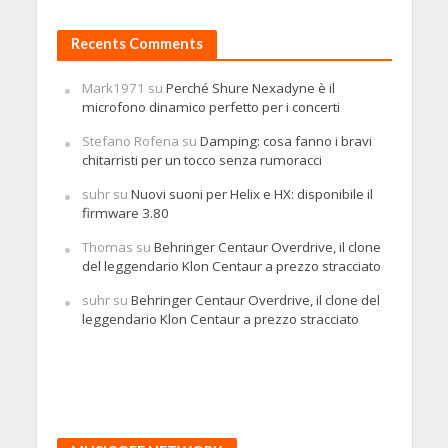
Recents Comments
Mark1971
su
Perché Shure Nexadyne è il
microfono dinamico perfetto per i concerti
Stefano Rofena
su
Damping: cosa fanno i bravi
chitarristi per un tocco senza rumoracci
suhr
su
Nuovi suoni per Helix e HX: disponibile il
firmware 3.80
Thomas
su
Behringer Centaur Overdrive, il clone
del leggendario Klon Centaur a prezzo stracciato
suhr
su
Behringer Centaur Overdrive, il clone del
leggendario Klon Centaur a prezzo stracciato