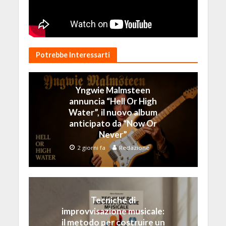
Potrebbe Interessarti
Yngwie Malmsteen
annuncia “Hell Or High
Water”, il nuovo album
anticipato da “Now Or
Never”
2 giorni fa
Redazione
Tecniche di
improvvisazione musicale:
il metodo per costruire un