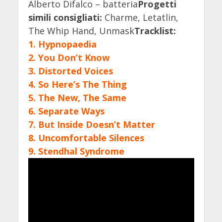
Alberto Difalco – batteria
Progetti
simili consigliati:
Charme, Letatlin,
The Whip Hand, Unmask
Tracklist:
1. Hypnopaedia
2. You Don’t Know
3. Distorted Voices
4. So Here’s The Thing
5. The New, The Same
6. Separate Ways
7. But Inside Doesn’t Matter
8. Uncomfortable Silences
9. Stendhal Syndrome