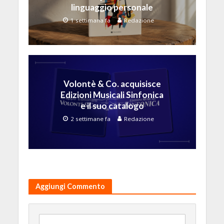
linguaggio personale
1 settimana fa
Redazione
Volontè & Co. acquisisce
Edizioni Musicali Sinfonica
e il suo catalogo
2 settimane fa
Redazione
Aggiungi Commento