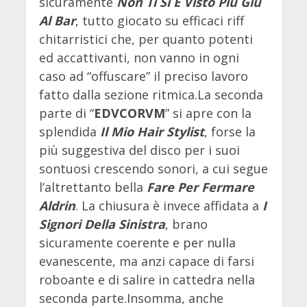
sicuramente
Non Ti Si È Visto Più Giù
Al Bar
, tutto giocato su efficaci riff
chitarristici che, per quanto potenti
ed accattivanti, non vanno in ogni
caso ad “offuscare” il preciso lavoro
fatto dalla sezione ritmica.La seconda
parte di “
EDVCORVM
” si apre con la
splendida
Il Mio Hair Stylist
, forse la
più suggestiva del disco per i suoi
sontuosi crescendo sonori, a cui segue
l’altrettanto bella
Fare Per Fermare
Aldrin
. La chiusura è invece affidata a
I
Signori Della Sinistra
, brano
sicuramente coerente e per nulla
evanescente, ma anzi capace di farsi
roboante e di salire in cattedra nella
seconda parte.Insomma, anche