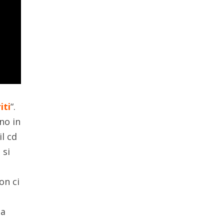
iti
“.
no in
il cd
 si
on ci
la