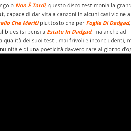
singolo
Non È Tardi
, questo disco testimonia la gran
t, capace di dar vita a canzoni in alcuni casi vicine a
ello Che Meriti
piuttosto che per
Foglie Di Dadgad
al blues (si pensi a
Estate
In Dadgad
, ma anche ad
ta qualità dei suoi testi, mai frivoli e inconcludenti, 
enuinità e di una poeticità davvero rare al giorno d’o