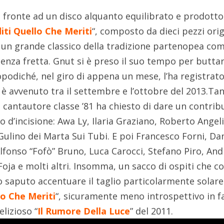
di fronte ad un disco alquanto equilibrato e prodott
iti Quello Che Meriti
“, composto da dieci pezzi orig
di un grande classico della tradizione partenopea co
senza fretta. Gnut si è preso il suo tempo per butta
Dopodiché, nel giro di appena un mese, l’ha registrato
tto è avvenuto tra il settembre e l’ottobre del 2013.Tan
 il cantautore classe ’81 ha chiesto di dare un contrib
o d’incisione: Awa Ly, Ilaria Graziano, Roberto Angeli
Gulino dei Marta Sui Tubi. E poi Francesco Forni, Da
, Alfonso “Fofò” Bruno, Luca Carocci, Stefano Piro, An
oja e molti altri. Insomma, un sacco di ospiti che c
o saputo accentuare il taglio particolarmente solare
lo Che Meriti
“, sicuramente meno introspettivo in f
elizioso “
Il Rumore Della Luce
” del 2011.