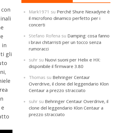
o con
Mark1971
su
Perché Shure Nexadyne è
inali
il microfono dinamico perfetto per i
concerti
me
re
Stefano Rofena
su
Damping: cosa fanno
i bravi chitarristi per un tocco senza
 in
rumoracci
ti gli
suhr
su
Nuovi suoni per Helix e HX:
uto
disponibile il firmware 3.80
ni,
Thomas
su
Behringer Centaur
niele
Overdrive, il clone del leggendario Klon
drea
Centaur a prezzo stracciato
on
suhr
su
Behringer Centaur Overdrive, il
 e
clone del leggendario Klon Centaur a
prezzo stracciato
atto