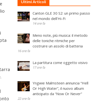
Ultimi Articoli
he
lio
Canton GLE 30 S2: un primo passo
nel mondo dell’Hi-Fi
14 ore fa
i
Meno note, più musica: il metodo
opta
delle toniche ritmiche per
costruire un assolo di batteria
16 ore fa
La partitura come oggetto visivo
17 ore fa
tarra
.
Yngwie Malmsteen annuncia “Hell
Or High Water”, il nuovo album
l
anticipato da “Now Or Never”
conto
22 ore fa