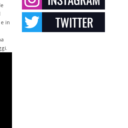
de
l
, e in
ma
ggi.