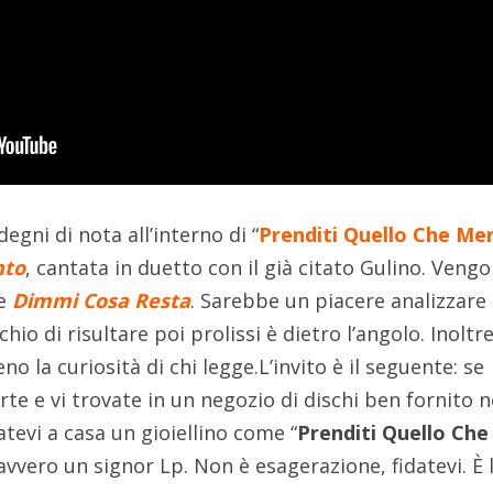
egni di nota all’interno di “
Prenditi Quello Che Mer
nto
, cantata in duetto con il già citato Gulino. Vengo
e
Dimmi Cosa Resta
. Sarebbe un piacere analizzare 
hio di risultare poi prolissi è dietro l’angolo. Inoltre
no la curiosità di chi legge.L’invito è il seguente: se
te e vi trovate in un negozio di dischi ben fornito n
tevi a casa un gioiellino come “
Prenditi Quello Che
avvero un signor Lp. Non è esagerazione, fidatevi. È 