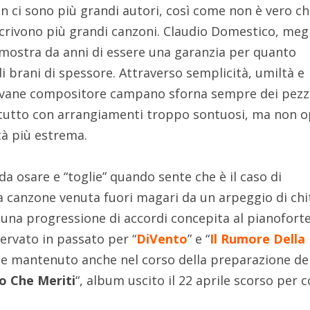
on ci sono più grandi autori, così come non è vero c
 scrivono più grandi canzoni. Claudio Domestico, meg
mostra da anni di essere una garanzia per quanto
di brani di spessore. Attraverso semplicità, umiltà e
ovane compositore campano sforna sempre dei pezz
il tutto con arrangiamenti troppo sontuosi, ma non 
tà più estrema.
a osare e “toglie” quando sente che è il caso di
na canzone venuta fuori magari da un arpeggio di chi
 una progressione di accordi concepita al pianoforte
ervato in passato per “
DiVento
” e “
Il Rumore Della
e mantenuto anche nel corso della preparazione de
lo Che Meriti
“, album uscito il 22 aprile scorso per 