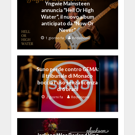
Yngwie Malmsteen
annuncia “Hell Or High
Water”, il nuovo album
anticipato da “Now Or
Never”
1 giorno fa
Redazione
Suno perde contro GEMA:
il tribunale di Monaco
boccia l’uso senza licenza
di 6 brani
2 giorni fa
Redazione