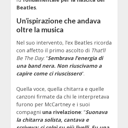
Beatles
.
Un’ispirazione che andava
oltre la musica
Nel suo intervento, l’ex Beatles ricorda
con affetto il primo ascolto di
That’ll
Be The Day
: “
Sembrava l’energia di
una band nera. Non riuscivamo a
capire come ci riuscissero
“.
Quella voce, quella chitarra e quelle
canzoni firmate da chi le interpretava
furono per McCartney e i suoi
compagni
una rivelazione
: “
Suonava
la chitarra solista, cantava e
scriveva: ci colpì su più livelli. Fu una