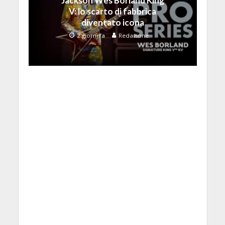
Jackson Wes Borland King
V: lo scarto di fabbrica
diventato icona
2 giorni fa
Redazione