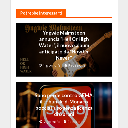
Potrebbe Interessarti
Yngwie Malmsteen
annuncia “Hell Or High
Water”, il nuovo album
anticipato da “Now Or
Never”
1 giorno fa
Redazione
Suno perde contro GEMA:
il tribunale di Monaco
boccia l’uso senza licenza
di 6 brani
2 giorni fa
Redazione