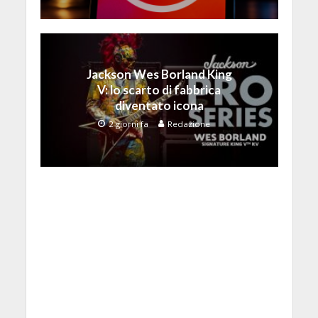
Jackson Wes Borland King
V: lo scarto di fabbrica
diventato icona
2 giorni fa
Redazione