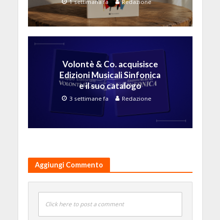
1 settimana fa
Redazione
Volontè & Co. acquisisce
Edizioni Musicali Sinfonica
e il suo catalogo
3 settimane fa
Redazione
Aggiungi Commento
Click here to post a comment