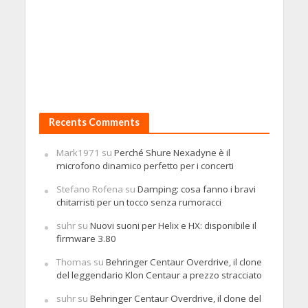
Recents Comments
Mark1971
su
Perché Shure Nexadyne è il
microfono dinamico perfetto per i concerti
Stefano Rofena
su
Damping: cosa fanno i bravi
chitarristi per un tocco senza rumoracci
suhr
su
Nuovi suoni per Helix e HX: disponibile il
firmware 3.80
Thomas
su
Behringer Centaur Overdrive, il clone
del leggendario Klon Centaur a prezzo stracciato
suhr
su
Behringer Centaur Overdrive, il clone del