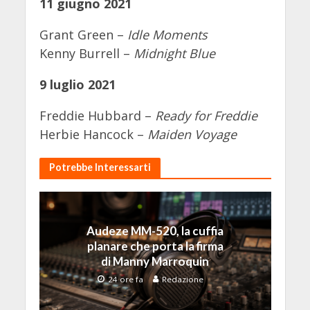
11 giugno 2021
Grant Green –
Idle Moments
Kenny Burrell –
Midnight Blue
9 luglio 2021
Freddie Hubbard –
Ready for Freddie
Herbie Hancock –
Maiden Voyage
Potrebbe Interessarti
Audeze MM-520, la cuffia
planare che porta la firma
di Manny Marroquin
24 ore fa
Redazione