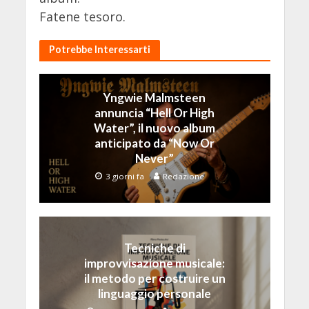
Fatene tesoro.
Potrebbe Interessarti
Yngwie Malmsteen
annuncia “Hell Or High
Water”, il nuovo album
anticipato da “Now Or
Never”
3 giorni fa
Redazione
Tecniche di
improvvisazione musicale:
il metodo per costruire un
linguaggio personale