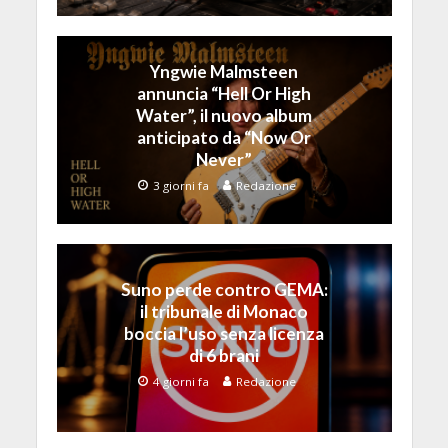
Yngwie Malmsteen
annuncia “Hell Or High
Water”, il nuovo album
anticipato da “Now Or
Never”
3 giorni fa
Redazione
Suno perde contro GEMA:
il tribunale di Monaco
boccia l’uso senza licenza
di 6 brani
4 giorni fa
Redazione