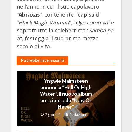
nell’anno in cui il suo capolavoro
“
Abraxas
“, contenente i capisaldi
“
Black Magic Woman
“, “
Oye como va
” e
soprattutto la celeberrima “
Samba pa
ti
“, festeggia il suo primo mezzo
secolo di vita.
Potrebbe Interessarti
Yngwie Malmsteen
annuncia “Hell Or High
Water”, il nuovo album
anticipato da “Now Or
Never”
2 giorni fa
Redazione