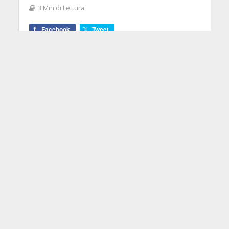
3 Min di Lettura
Facebook
Tweet
Dalle sfarzose Custom 24 in tre serie
diverse alle nuove SE alle McCarty. Il
temporaneo ritorno della sobria SE
One e i pickup TCI per l'intera linea.