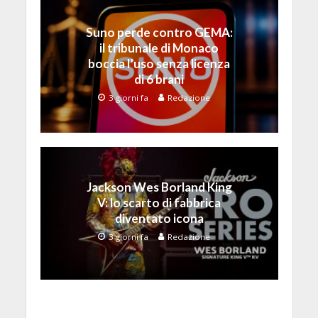
Suno perde contro GEMA:
il tribunale di Monaco
boccia l’uso senza licenza
di 6 brani
3 giorni fa
Redazione
Jackson Wes Borland King
V: lo scarto di fabbrica
diventato icona
3 giorni fa
Redazione