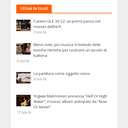
Ultimi Articoli
Canton GLE 30 S2: un primo passo nel
mondo dell’Hi-Fi
3 ore fa
Meno note, più musica: il metodo delle
toniche ritmiche per costruire un assolo di
batteria
5 ore fa
La partitura come oggetto visivo
6 ore fa
Yngwie Malmsteen annuncia “Hell Or High
Water”, il nuovo album anticipato da “Now
Or Never”
11 ore fa