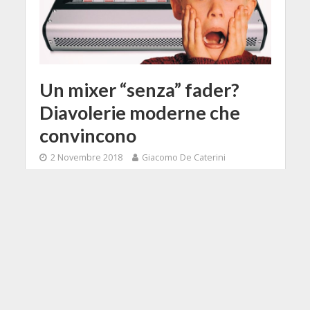
Un mixer “senza” fader?
Diavolerie moderne che
convincono
2 Novembre 2018
Giacomo De Caterini
10 Min di Lettura
Facebook
Tweet
Parliamoci chiaro e onestamente: i
mixer senza fader fisici non ci sono
mai piaciuti. O meglio: quelli
incontrati sin qui, che si trattasse di