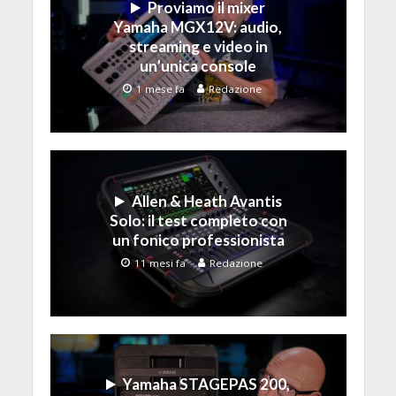
Proviamo il mixer
Yamaha MGX12V: audio,
streaming e video in
un’unica console
1 mese fa
Redazione
Allen & Heath Avantis
Solo: il test completo con
un fonico professionista
11 mesi fa
Redazione
Yamaha STAGEPAS 200,