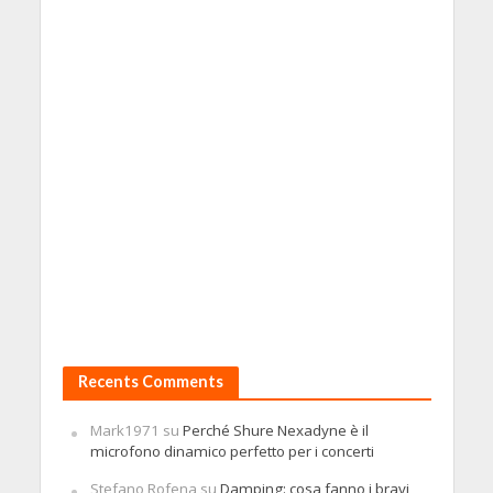
Recents Comments
Mark1971
su
Perché Shure Nexadyne è il
microfono dinamico perfetto per i concerti
Stefano Rofena
su
Damping: cosa fanno i bravi