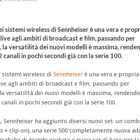
 sistemi wireless di Sennheiser è una vera e propr
 live agli ambiti di broadcast e film, passando per
 la versatilità dei nuovi modelli è massima, rende
 canali in pochi secondi già con la serie 100.
 sistemi wireless di
Sennheiser
è una vera e propria
live agli ambiti di broadcast e film, passando per
la versatilità dei nuovi modelli è massima, rendend
canali in pochi secondi già con la serie 100.
4
, Sennheiser ha aggiunto diversi nuovi set: un com
no + clip-on), una serie 500 completamente nuova ad
rafiche di grande portata e nuovi set di base per la