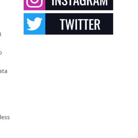
i
o
ata
less