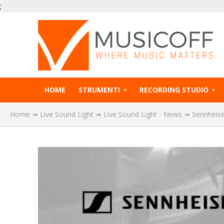
;
HOME
STRUMENTI
RECORDING STUDIO
Home
➟
Live Sound Light
➟
Live Sound Light - News
➟
Sennheise