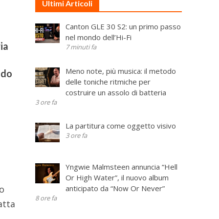
Ultimi Articoli
Canton GLE 30 S2: un primo passo
nel mondo dell’Hi-Fi
ia
7 minuti fa
Meno note, più musica: il metodo
ndo
delle toniche ritmiche per
costruire un assolo di batteria
3 ore fa
La partitura come oggetto visivo
3 ore fa
o
Yngwie Malmsteen annuncia “Hell
Or High Water”, il nuovo album
anticipato da “Now Or Never”
bo
8 ore fa
atta