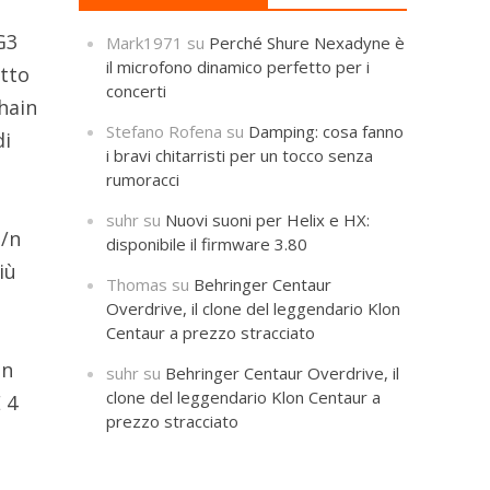
G3
Mark1971
su
Perché Shure Nexadyne è
il microfono dinamico perfetto per i
etto
concerti
chain
Stefano Rofena
su
Damping: cosa fanno
di
i bravi chitarristi per un tocco senza
rumoracci
suhr
su
Nuovi suoni per Helix e HX:
b/n
disponibile il firmware 3.80
iù
Thomas
su
Behringer Centaur
Overdrive, il clone del leggendario Klon
Centaur a prezzo stracciato
un
suhr
su
Behringer Centaur Overdrive, il
clone del leggendario Klon Centaur a
 4
prezzo stracciato