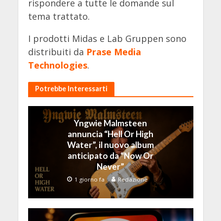
rispondere a tutte le domande sul
tema trattato.
I prodotti Midas e Lab Gruppen sono
distribuiti da
Prase Media
Technologies
.
Potrebbe Interessarti
Yngwie Malmsteen
annuncia “Hell Or High
Water”, il nuovo album
anticipato da “Now Or
Never”
1 giorno fa
Redazione