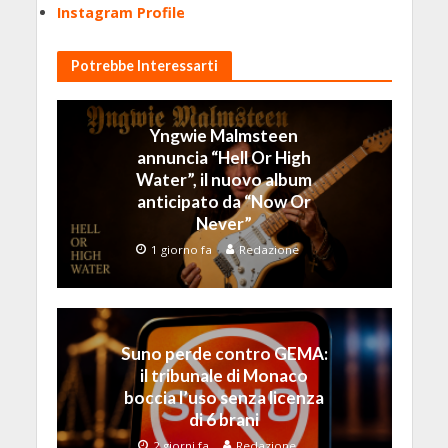
Instagram Profile
Potrebbe Interessarti
Yngwie Malmsteen
annuncia “Hell Or High
Water”, il nuovo album
anticipato da “Now Or
Never”
1 giorno fa
Redazione
Suno perde contro GEMA:
il tribunale di Monaco
boccia l’uso senza licenza
di 6 brani
2 giorni fa
Redazione