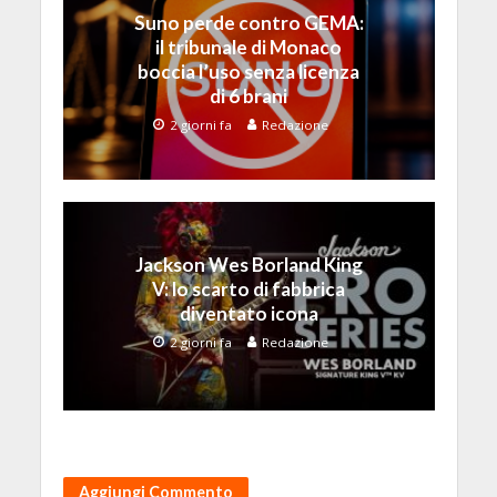
Suno perde contro GEMA:
il tribunale di Monaco
boccia l’uso senza licenza
di 6 brani
2 giorni fa
Redazione
Jackson Wes Borland King
V: lo scarto di fabbrica
diventato icona
2 giorni fa
Redazione
Aggiungi Commento