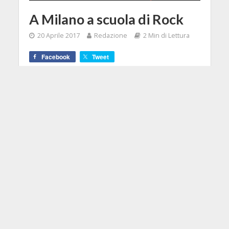
A Milano a scuola di Rock
20 Aprile 2017
Redazione
2 Min di Lettura
Facebook
Tweet
Nasce da un'idea di Barbara
Francone ed Elena Testa, titolari di
NeeCee Agency, nota agenzia di
promozione e management, il primo
workshop dedicato ai musicisti che
desiderano acquisire gli strumenti
per gestire e orientare
professionalmente la propria band
all'interno del music business.