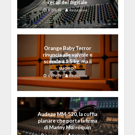
recall del digitale
5 ore fa
Redazione
Orange Baby Terror
rinuncia alle valvole e
scende a 1,5 kg, ma il
suono?
6 ore fa
Redazione
Audeze MM-520, la cuffia
planare che porta la firma
di Manny Marroquin