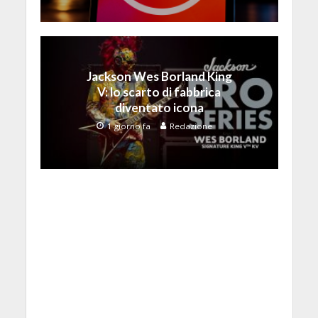
Jackson Wes Borland King
V: lo scarto di fabbrica
diventato icona
1 giorno fa
Redazione