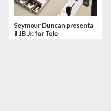
Seymour Duncan presenta
il JB Jr. for Tele
9 mesi fa
Redazione
2 Min di Lettura
Facebook
Tweet
Seymour Duncan lancia il JB Jr. for
Tele, humbucker compatto che porta
il suono del JB sulle Telecaster.