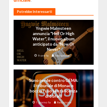
ufficiale
.
Potrebbe Interessarti
Yngwie Malmsteen
annuncia “Hell Or High
Water”, il nuovo album
anticipato da “Now Or
Never”
9 ore fa
Redazione
Suno perde contro GEMA:
il tribunale di Monaco
boccia l’uso senza licenza
di 6 brani
1 giorno fa
Redazione