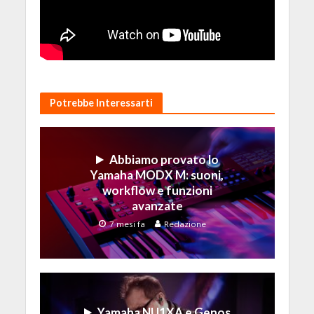
Potrebbe Interessarti
Abbiamo provato lo
Yamaha MODX M: suoni,
workflow e funzioni
avanzate
7 mesi fa
Redazione
Yamaha NU1XA e Genos