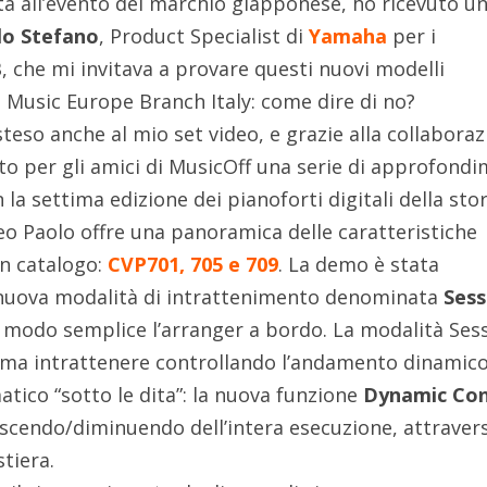
a all’evento del marchio giapponese, ho ricevuto u
lo Stefano
, Product Specialist di
Yamaha
per i
KB, che mi invitava a provare questi nuovi modelli
 Music Europe Branch Italy: come dire di no?
steso anche al mio set video, e grazie alla collabora
to per gli amici di MusicOff una serie di approfondi
 la settima edizione dei pianoforti digitali della sto
deo Paolo offre una panoramica delle caratteristiche
in catalogo:
CVP701, 705 e 709
. La demo è stata
 nuova modalità di intrattenimento denominata
Sess
n modo semplice l’arranger a bordo. La modalità Ses
e ama intrattenere controllando l’andamento dinamic
tico “sotto le dita”: la nuova funzione
Dynamic Con
escendo/diminuendo dell’intera esecuzione, attravers
stiera.