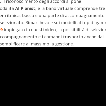
 il riconoscimento degli accordi si pone
odalità
AI Pianist
, e la band virtuale comprende tre
per ritmica, basso e una parte di accompagnamento
e selezionato. Rimarchevole sui modelli al top di ga
09
impiegato in questi video, la possibilità di selezio
l’accompagnamento e i comandi trasporto anche dal
 semplificare al massimo la gestione.