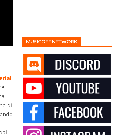
MUSICOFF NETWORK
rial
te
ha
no di
lando
ali.