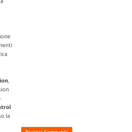
na
zione
menti
rica
ion
,
sion
o
trol
o la
Recents Comments