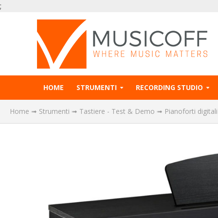
;
HOME
STRUMENTI
RECORDING STUDIO
Home
➟
Strumenti
➟
Tastiere - Test & Demo
➟
Pianoforti digit