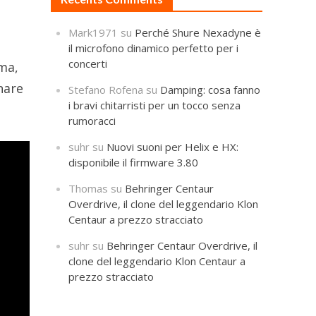
Mark1971
su
Perché Shure Nexadyne è
il microfono dinamico perfetto per i
concerti
mma,
nare
Stefano Rofena
su
Damping: cosa fanno
i bravi chitarristi per un tocco senza
rumoracci
suhr
su
Nuovi suoni per Helix e HX:
disponibile il firmware 3.80
Thomas
su
Behringer Centaur
Overdrive, il clone del leggendario Klon
Centaur a prezzo stracciato
suhr
su
Behringer Centaur Overdrive, il
clone del leggendario Klon Centaur a
prezzo stracciato