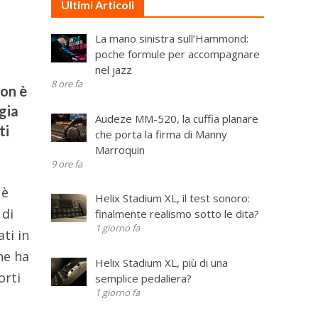
Ultimi Articoli
La mano sinistra sull’Hammond:
poche formule per accompagnare
nel jazz
8 ore fa
non è
gia
Audeze MM-520, la cuffia planare
ti
che porta la firma di Manny
i
Marroquin
9 ore fa
 è
Helix Stadium XL, il test sonoro:
 di
finalmente realismo sotto le dita?
1 giorno fa
ti in
he ha
Helix Stadium XL, più di una
orti
semplice pedaliera?
1 giorno fa