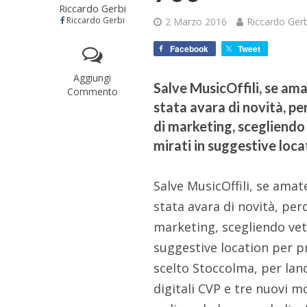
Riccardo Gerbi
Riccardo Gerbi
2 Marzo 2016
Riccardo Gerb
Facebook
Tweet
Aggiungi
Salve MusicOffili, se ama
Commento
stata avara di novità, pe
di marketing, scegliend
mirati in suggestive locat
Salve MusicOffili, se amat
stata avara di novità, per
marketing, scegliendo ve
suggestive location per pr
scelto Stoccolma, per lanc
digitali CVP e tre nuovi mo