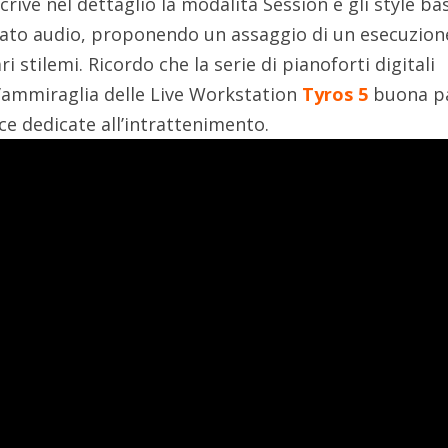
crive nel dettaglio la modalità Session e gli style ba
mato audio, proponendo un assaggio di un esecuzion
i stilemi. Ricordo che la serie di pianoforti digitali
l’ammiraglia delle Live Workstation
Tyros 5
buona p
ice dedicate all’intrattenimento.