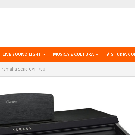
LIVE SOUND LIGHT
MUSICA E CULTURA
🎵 STUDIA CO
ali Yamaha Serie CVP 700