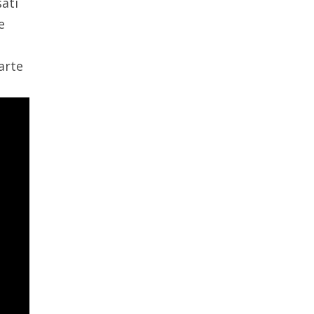
sati
e
arte