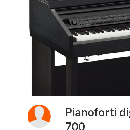
Pianoforti d
700