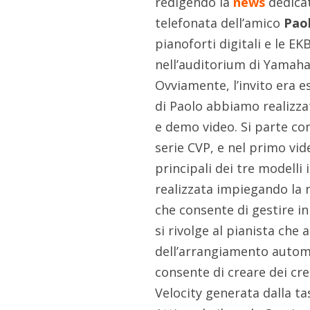
redigendo la
news
dedicat
telefonata dell’amico
Pao
pianoforti digitali e le E
nell’auditorium di Yamaha
Ovviamente, l’invito era e
di Paolo abbiamo realizza
e demo video. Si parte con
serie CVP, e nel primo vi
principali dei tre modelli 
realizzata impiegando la
che consente di gestire i
si rivolge al pianista ch
dell’arrangiamento automa
consente di creare dei cr
Velocity generata dalla ta