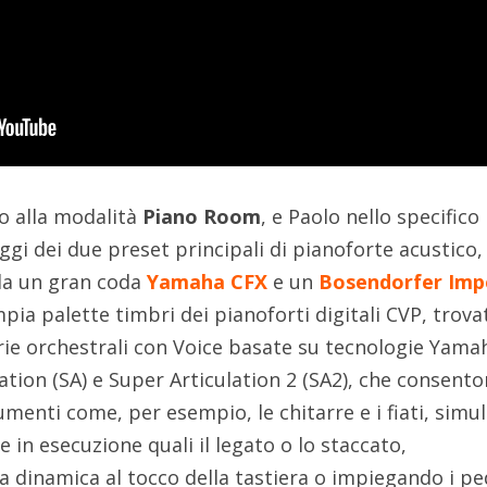
to alla modalità
Piano Room
, e Paolo nello specifico
gi dei due preset principali di pianoforte acustico,
da un gran coda
Yamaha CFX
e un
Bosendorfer Impe
mpia palette timbri dei pianoforti digitali CVP, trova
rie orchestrali con Voice basate su tecnologie Yama
tion (SA) e Super Articulation 2 (SA2), che consento
umenti come, per esempio, le chitarre e i fiati, simu
e in esecuzione quali il legato o lo staccato,
 dinamica al tocco della tastiera o impiegando i ped