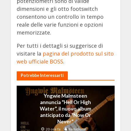
potenziometri sono di valide
dimensioni e gli otto footswitch
consentono un controllo in tempo
reale delle varie funzioni e opzioni
memorizzate.
Per tutti i dettagli si suggerisce di
visitare la
pagina del prodotto sul sito
web ufficiale BOSS
.
Potrebbe Interessarti
Yngwie Malmsteen
annuncia “Hell Or High
Water”, il nuovo album
anticipato da “Now Or
Never”
20 ore fa
Redazione