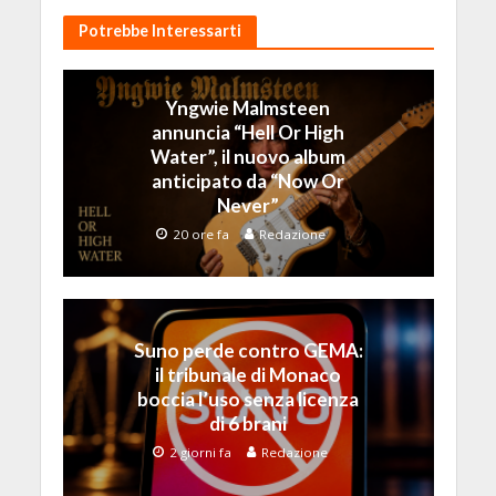
Potrebbe Interessarti
Yngwie Malmsteen
annuncia “Hell Or High
Water”, il nuovo album
anticipato da “Now Or
Never”
20 ore fa
Redazione
Suno perde contro GEMA:
il tribunale di Monaco
boccia l’uso senza licenza
di 6 brani
2 giorni fa
Redazione