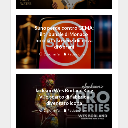
Suno perde contro GEMA:
il tribunale di Monaco
boccia l’uso senza licenza
di 6 brani
2 giorni fa
Redazione
Jackson Wes Borland King
V: lo scarto di fabbrica
diventato icona
2 giorni fa
Redazione