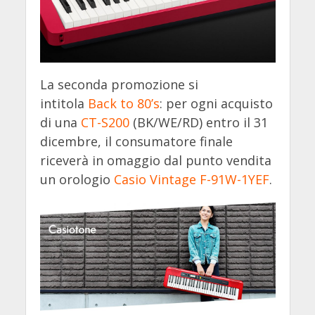
La seconda promozione si
intitola
Back to 80’s
: per ogni acquisto
di una
CT-S200
(BK/WE/RD) entro il 31
dicembre, il consumatore finale
riceverà in omaggio dal punto vendita
un orologio
Casio Vintage F-91W-1YEF
.