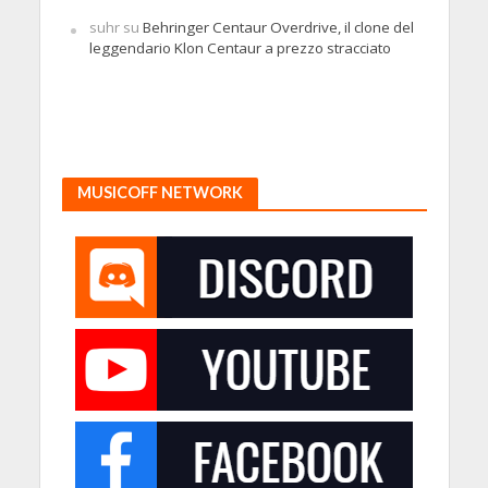
suhr
su
Behringer Centaur Overdrive, il clone del
leggendario Klon Centaur a prezzo stracciato
MUSICOFF NETWORK