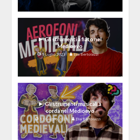
Gli strumenti a fiato nel
Medioevo
5 Luglio 2023
Elia Bertolazzi
Gli strumenti musicali a
corda nel Medioevo
13 Giugno 2023
Elia Bertolazzi