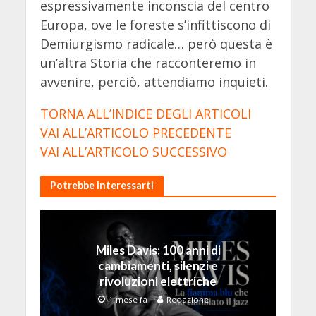
espressivamente inconscia del centro
Europa, ove le foreste s’infittiscono di
Demiurgismo radicale… però questa è
un’altra Storia che racconteremo in
avvenire, perciò, attendiamo inquieti.
TORNA ALL’INDICE DEGLI ARTICOLI
VAI ALL’ARTICOLO PRECEDENTE
VAI ALL’ARTICOLO SUCCESSIVO
Potrebbe Interessarti
Miles Davis: 100 anni di
cambiamenti, silenzi e
rivoluzioni elettriche
1 mese fa
Redazione