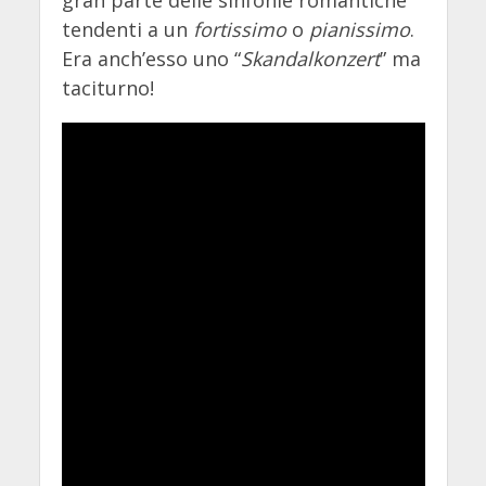
gran parte delle sinfonie romantiche
tendenti a un
fortissimo
o
pianissimo
.
Era anch’esso uno “
Skandalkonzert
” ma
taciturno!