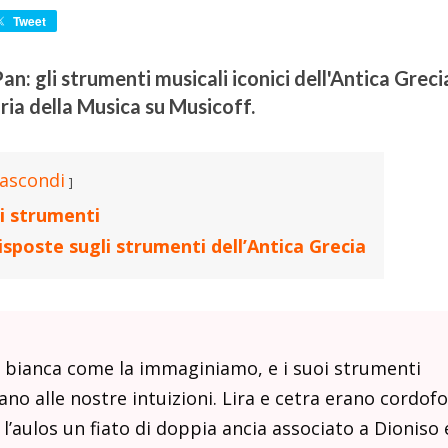
Tweet
 Pan: gli strumenti musicali iconici dell'Antica Greci
oria della Musica su Musicoff.
ascondi
ti strumenti
risposte sugli strumenti dell’Antica Grecia
a bianca come la immaginiamo, e i suoi strumenti
no alle nostre intuizioni. Lira e cetra erano cordofo
, l’aulos un fiato di doppia ancia associato a Dioniso 