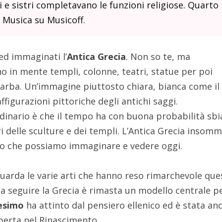
ri e sistri completavano le funzioni religiose. Quarto
a Musica su Musicoff.
d immaginati l’
Antica Grecia
. Non so te, ma
in mente templi, colonne, teatri, statue per poi
a barba. Un’immagine piuttosto chiara, bianca come il
igurazioni pittoriche degli antichi saggi.
rdinario è che il tempo ha con buona probabilità sbi
i delle sculture e dei templi. L’Antica Grecia insom
llo che possiamo immaginare e vedere oggi.
guarda le varie arti che hanno reso rimarchevole que
i a seguire la Grecia è rimasta un modello centrale p
nesimo
ha attinto dal pensiero ellenico ed è stata an
perta nel Rinascimento.