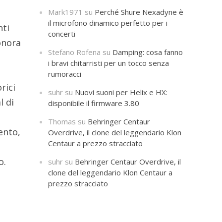
Mark1971
su
Perché Shure Nexadyne è
il microfono dinamico perfetto per i
nti
concerti
onora
Stefano Rofena
su
Damping: cosa fanno
i bravi chitarristi per un tocco senza
rumoracci
rici
suhr
su
Nuovi suoni per Helix e HX:
l di
disponibile il firmware 3.80
Thomas
su
Behringer Centaur
ento,
Overdrive, il clone del leggendario Klon
Centaur a prezzo stracciato
o.
suhr
su
Behringer Centaur Overdrive, il
clone del leggendario Klon Centaur a
prezzo stracciato