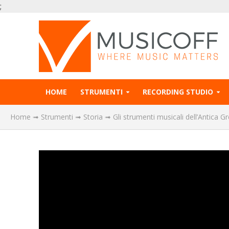
;
HOME
STRUMENTI
RECORDING STUDIO
Home
➟
Strumenti
➟
Storia
➟
Gli strumenti musicali dell’Antica Gr