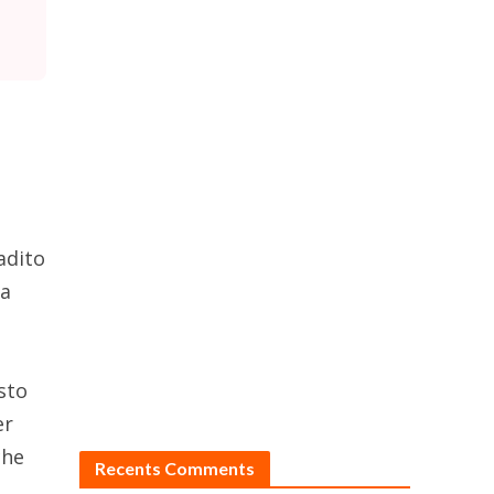
adito
ma
sto
er
che
Recents Comments