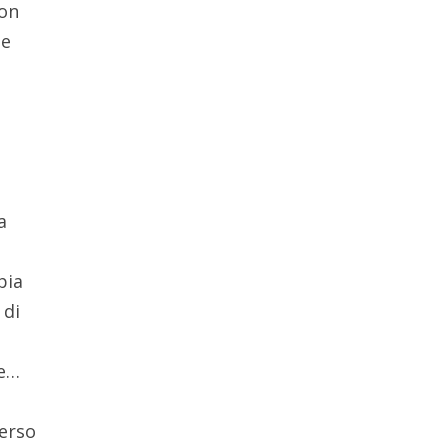
con
le
a
pia
 di
re…
verso