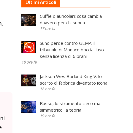
Ultimi Articoli
Cuffie o auricolari: cosa cambia
davvero per chi suona
a.
17 ore fa
Suno perde contro GEMA: il
tribunale di Monaco boccia l’uso
senza licenza di 6 brani
18 ore fa
Jackson Wes Borland King V: lo
scarto di fabbrica diventato icona
18 ore fa
Basso, lo strumento cieco ma
simmetrico: la teoria
19 ore fa
ni
e