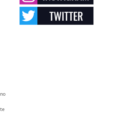
ono
te