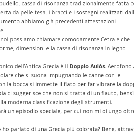
 budello, cassa di risonanza tradizionalmente fatta 
ta da pelle tesa, i bracci e i sostegni realizzati dal
trumento abbiamo già precedenti attestazioni
e.
e noi possiamo chiamare comodamente Cetra e che
 forme, dimensioni e la cassa di risonanza in legno.
nico dell’Antica Grecia è il
Doppio Aulòs
. Aerofono 
colare che si suona impugnando le canne con le
n la bocca si immette il fiato per far vibrare la dop
ia ci suggerisce che non si tratta di un flauto, bensì
la moderna classificazione degli strumenti.
rà un episodio speciale, per cui non mi dilungo olt
o ho parlato di una Grecia più colorata? Bene, attra