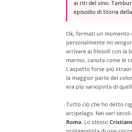
ai riti del vino. Tambu
episodio di Storia dell
Ok, fermati un momento e
personalmente mi vengono 
arrivare ai filosofi con l
marmo, canuta come le raff
L’aspetto forse più strao
la maggior parte dei color
era più variopinta di que
Tutto ciò che ho detto ri
arcipelago. Nei vari secol
Roma
. Lo stesso
Cristia
protagonista di una risco