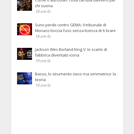
Cuffie o auricolari: cosa cambia davvero per
chi suona
18 ore fa
Suno perde contro GEMA: il tribunale di
Monaco boccia l’uso senza licenza di 6 brani
18 ore fa
Jackson Wes Borland King V: lo scarto di
fabbrica diventato icona
19 ore fa
Basso, lo strumento cieco ma simmetrico: la
teoria
19 ore fa