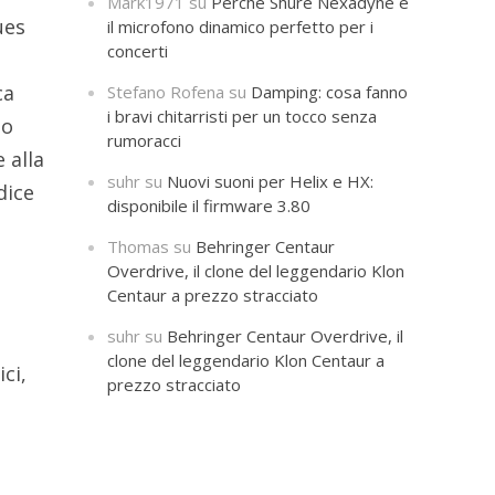
Mark1971
su
Perché Shure Nexadyne è
ues
il microfono dinamico perfetto per i
concerti
ca
Stefano Rofena
su
Damping: cosa fanno
i bravi chitarristi per un tocco senza
to
rumoracci
 alla
suhr
su
Nuovi suoni per Helix e HX:
dice
disponibile il firmware 3.80
Thomas
su
Behringer Centaur
Overdrive, il clone del leggendario Klon
Centaur a prezzo stracciato
suhr
su
Behringer Centaur Overdrive, il
clone del leggendario Klon Centaur a
ci,
prezzo stracciato