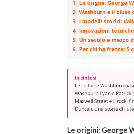
1.
Le origini: George 
2.
Washburn e il blues d
3.
I modelli storici: da
4.
Innovazioni tecniche
5.
Un secolo e mezzo di
6.
Per chi ha fretta: 5 
In sintesi
Le chitarre Washburn nasc
Washburn Lyon e Patrick J. 
Maxwell Street e il rock, 
Duncan. Una storia di liut
Le origini: George 