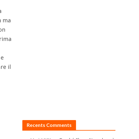
a
h ma
con
prima
 e
re il
Recents Comments