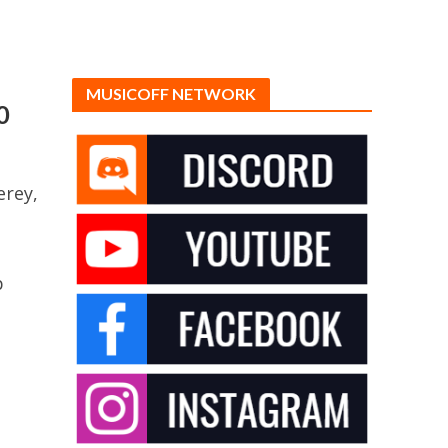
MUSICOFF NETWORK
0
,
erey,
:
p