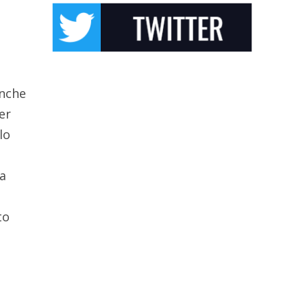
anche
er
lo
a
to