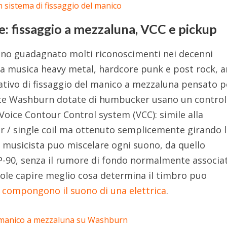
e: fissaggio a mezzaluna, VCC e pickup
no guadagnato molti riconoscimenti nei decenni
ella musica heavy metal, hardcore punk e post rock, 
ativo di fissaggio del manico a mezzaluna pensato p
lte Washburn dotate di humbucker usano un control
l Voice Contour Control system (VCC): simile alla
/ single coil ma ottenuto semplicemente girando l
l musicista puo miscelare ogni suono, da quello
P-90, senza il rumore di fondo normalmente associa
vuole capire meglio cosa determina il timbro puo
e compongono il suono di una elettrica
.