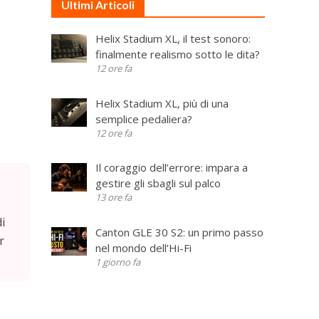
Ultimi Articoli
Helix Stadium XL, il test sonoro:
finalmente realismo sotto le dita?
12 ore fa
Helix Stadium XL, più di una
semplice pedaliera?
12 ore fa
Il coraggio dell’errore: impara a
gestire gli sbagli sul palco
13 ore fa
di
Canton GLE 30 S2: un primo passo
r
nel mondo dell’Hi-Fi
1 giorno fa