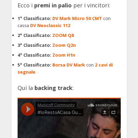
Ecco i
premi in palio
per i vincitori:
1° Classificato:
DV Mark Micro 50 CMT
con
cassa
DV Neoclassic 112
2° Classificato:
ZOOM Q8
3° Classificato:
Zoom Q2n
4° Classificato:
Zoom H1n
5° Classificato:
Borsa DV Mark
con
2 cavi di
segnale
Qui la
backing track
: