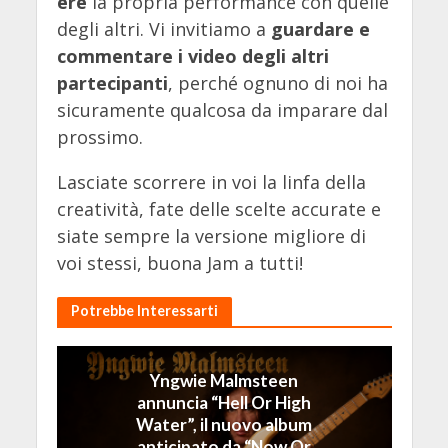
ere
la propria performance con quelle
degli altri. Vi invitiamo a
guardare e
commentare i video degli altri
partecipanti
, perché ognuno di noi ha
sicuramente qualcosa da imparare dal
prossimo.
Lasciate scorrere in voi la linfa della
creatività, fate delle scelte accurate e
siate sempre la versione migliore di
voi stessi, buona Jam a tutti!
Potrebbe Interessarti
Yngwie Malmsteen
annuncia “Hell Or High
Water”, il nuovo album
anticipato da “Now Or