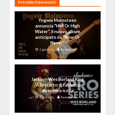
Potrebbe Interessarti
Yngwie Malmsteen
annuncia “Hell Or High
Water”, il nuovo album
anticipato da “Now Or
Never”
2 giorni fa
Redazione
Jackson Wes Borland King
V: lo scarto di fabbrica
diventato icona
3 giorni fa
Redazione