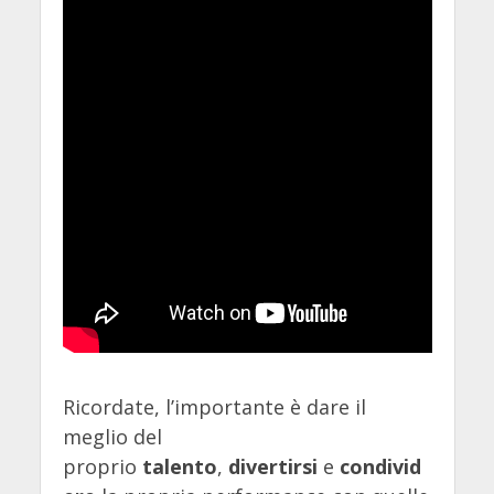
Ricordate, l’importante è dare il
meglio del
proprio
talento
,
divertirsi
e
condivid