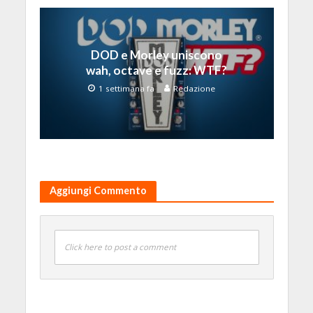
DOD e Morley uniscono
wah, octave e fuzz: WTF?
1 settimana fa
Redazione
Aggiungi Commento
Click here to post a comment