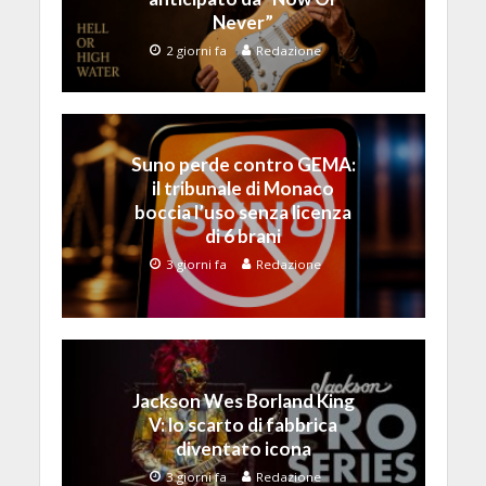
Never”
2 giorni fa
Redazione
Suno perde contro GEMA:
il tribunale di Monaco
boccia l’uso senza licenza
di 6 brani
3 giorni fa
Redazione
Jackson Wes Borland King
V: lo scarto di fabbrica
diventato icona
3 giorni fa
Redazione