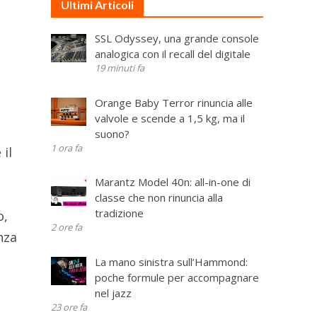
Ultimi Articoli
SSL Odyssey, una grande console
analogica con il recall del digitale
19 minuti fa
Orange Baby Terror rinuncia alle
valvole e scende a 1,5 kg, ma il
suono?
1 ora fa
 il
Marantz Model 40n: all-in-one di
classe che non rinuncia alla
tradizione
o,
2 ore fa
nza
La mano sinistra sull’Hammond:
poche formule per accompagnare
nel jazz
23 ore fa