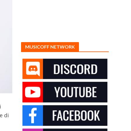
MUSICOFF NETWORK
i
e di