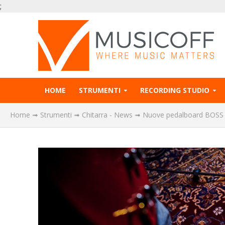
;
HOME
STRUMENTI
RECORDING STUDIO
Home
➟
Strumenti
➟
Chitarra - News
➟
Nuove pedalboard BOSS B