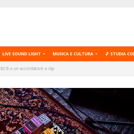
LIVE SOUND LIGHT
MUSICA E CULTURA
🎵 STUDIA CO
CB e un accordatore a clip