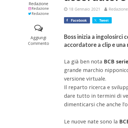
Redazione
Redazione
18 Gennaio 2021
Redazion
Redazione
Facebook
Tweet
Boss inizia a ingolosirci
Aggiungi
Commento
accordatore a clip e una
La già ben nota
BCB seri
grande marchio nipponico
versione virtuale.
Il reparto ricerca e svilup
dare tutto in termini di v
dimenticarsi che anche l’o
Le nuove nate sono la
BC