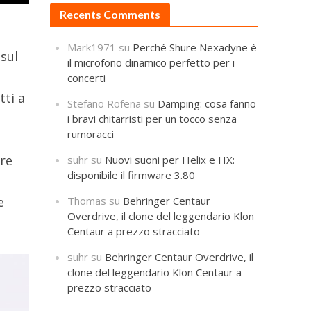
Recents Comments
Mark1971
su
Perché Shure Nexadyne è
 sul
il microfono dinamico perfetto per i
concerti
tti a
Stefano Rofena
su
Damping: cosa fanno
i bravi chitarristi per un tocco senza
rumoracci
ore
suhr
su
Nuovi suoni per Helix e HX:
disponibile il firmware 3.80
Thomas
su
Behringer Centaur
e
Overdrive, il clone del leggendario Klon
Centaur a prezzo stracciato
suhr
su
Behringer Centaur Overdrive, il
clone del leggendario Klon Centaur a
prezzo stracciato