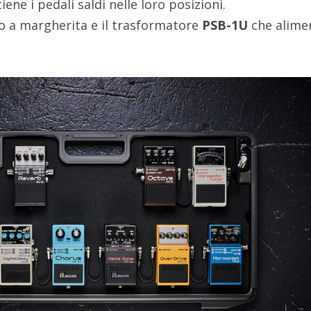
ene i pedali saldi nelle loro posizioni.
vo a margherita e il trasformatore
PSB-1U
che alime