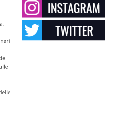
a,
eneri
del
ulle
delle