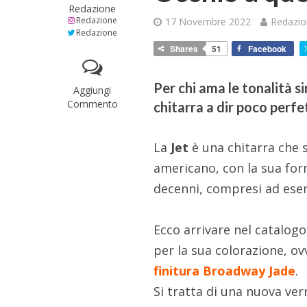
Redazione
Redazione
17 Novembre 2022
Redazi
Redazione
Shares
51
Facebook
Per chi ama le tonalità s
Aggiungi
Commento
chitarra a dir poco perfet
La
Jet
è una chitarra che 
americano, con la sua form
decenni, compresi ad ese
Ecco arrivare nel catalog
per la sua colorazione, ov
finitura Broadway Jade
.
Si tratta di una nuova ver