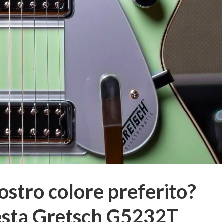
 vostro colore preferito?
esta Gretsch G5232T