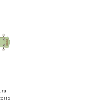
ura
tosto