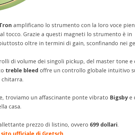
’Tron
amplificano lo strumento con la loro voce pien
al tocco. Grazie a questi magneti lo strumento è in
iuttosto oltre in termini di gain, sconfinando nei g
lli di volume dei singoli pickup, del master tone e 
to
treble bleed
offre un controllo globale intuitivo s
 chitarra.
ine, troviamo un affascinante ponte vibrato
Bigsby
e 
la casa.
allettante prezzo di listino, ovvero
699 dollari
.
l
sito ufficiale di Gretsch
.