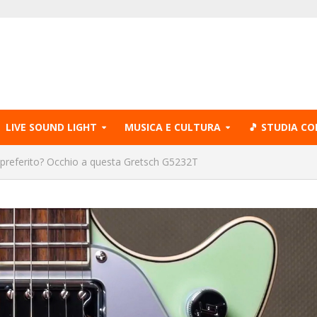
LIVE SOUND LIGHT
MUSICA E CULTURA
🎵 STUDIA CO
re preferito? Occhio a questa Gretsch G5232T