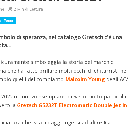
one
2 Min di Lettura
Tweet
imbolo di speranza, nel catalogo Gretsch c'è una
ta...
sicuramente simboleggia la storia del marchio
a che ha fatto brillare molti occhi di chitarristi nei
mpio quelli del compianto
Malcolm Young
degli AC/
o 2022 un nuovo esemplare davvero molto particolar
vero la
Gretsch G5232T Electromatic Double Jet in
niciatura che va a ad aggiungersi ad
altre 6
a