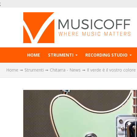
;
HOME
STRUMENTI
RECORDING STUDIO
Home
➟
Strumenti
➟
Chitarra - News
➟
Il verde è il vostro colo