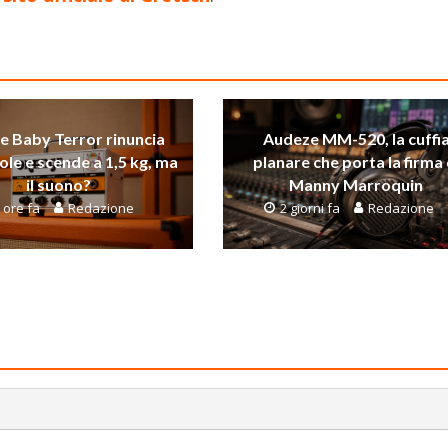
 Baby Terror rinuncia
Audeze MM-520, la cuffi
vole e scende a 1,5 kg, ma
planare che porta la firma 
il suono?
Manny Marroquin
 ore fa
Redazione
2 giorni fa
Redazione