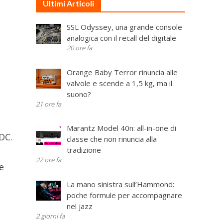
Ultimi Articoli
SSL Odyssey, una grande console
analogica con il recall del digitale
20 ore fa
Orange Baby Terror rinuncia alle
valvole e scende a 1,5 kg, ma il
suono?
21 ore fa
Marantz Model 40n: all-in-one di
DC.
classe che non rinuncia alla
tradizione
22 ore fa
e
La mano sinistra sull’Hammond:
poche formule per accompagnare
nel jazz
2 giorni fa