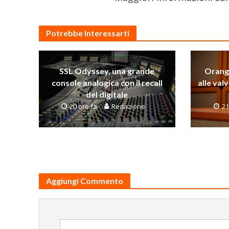
Potrebbe Interessarti
SSL Odyssey, una grande
Orange
console analogica con il recall
alle val
del digitale
20 ore fa
Redazione
21
Aggiungi Commento