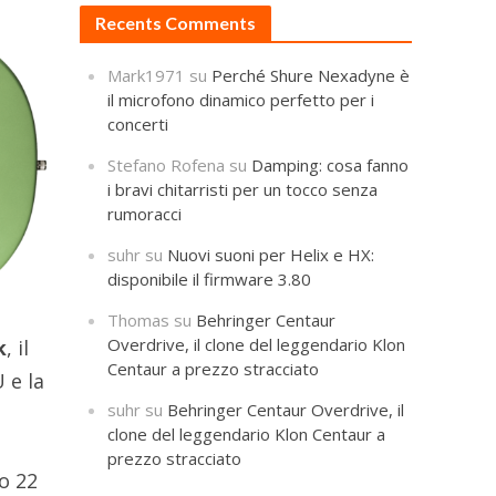
Recents Comments
Mark1971
su
Perché Shure Nexadyne è
il microfono dinamico perfetto per i
concerti
Stefano Rofena
su
Damping: cosa fanno
i bravi chitarristi per un tocco senza
rumoracci
suhr
su
Nuovi suoni per Helix e HX:
disponibile il firmware 3.80
Thomas
su
Behringer Centaur
Overdrive, il clone del leggendario Klon
k
, il
Centaur a prezzo stracciato
 e la
suhr
su
Behringer Centaur Overdrive, il
clone del leggendario Klon Centaur a
prezzo stracciato
no 22